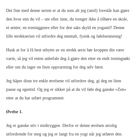
Det fine med denne serien er at du som alt jeg (smil) foreslår kan gjøre
den hvor enn du vil – ute eller inne, du trenger ikke å tilhøre en skole,
et senter, en treninggenre eller for den saks skyld en yogastil! Denne
lille strekkserien vil utfordre deg mentalt, fysisk og følelsesmessig!
Husk at for å få best utbytte av en strekk serie bør kroppen din være
varm, så jeg vil enten anbefale deg å gjøre den etter en endt treningsøkt
eller om du lager en liten oppvarming for deg selv først.
Jeg håper disse tre enkle øvelsene vil utfordrer deg, gi deg en liten
pause og egentid. Og jeg er sikker på at du vil føle deg ganske «Zen»
etter at du har utført programmet.
Øvelse 1.
Jeg er ganske stiv i midtryggen. Derfor er denne øvelsen utrolig
utfordrende for meg og jeg er langt fra en yogi når jeg utfører den.