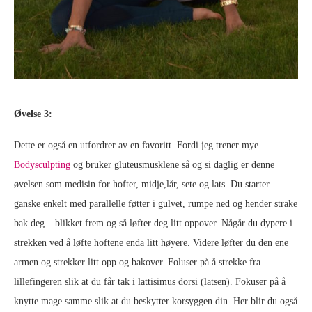
Øvelse 3:
Dette er også en utfordrer av en favoritt. Fordi jeg trener mye
Bodysculpting
og bruker gluteusmusklene så og si daglig er denne
øvelsen som medisin for hofter, midje,lår, sete og lats. Du starter
ganske enkelt med parallelle føtter i gulvet, rumpe ned og hender strake
bak deg – blikket frem og så løfter deg litt oppover. Någår du dypere i
strekken ved å løfte hoftene enda litt høyere. Videre løfter du den ene
armen og strekker litt opp og bakover. Foluser på å strekke fra
lillefingeren slik at du får tak i lattisimus dorsi (latsen). Fokuser på å
knytte mage samme slik at du beskytter korsyggen din. Her blir du også