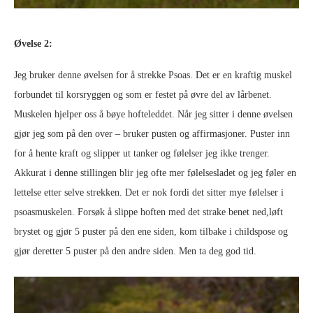
Øvelse 2:
Jeg bruker denne øvelsen for å strekke Psoas. Det er en kraftig muskel
forbundet til korsryggen og som er festet på øvre del av lårbenet.
Muskelen hjelper oss å bøye hofteleddet. Når jeg sitter i denne øvelsen
gjør jeg som på den over – bruker pusten og affirmasjoner. Puster inn
for å hente kraft og slipper ut tanker og følelser jeg ikke trenger.
Akkurat i denne stillingen blir jeg ofte mer følelsesladet og jeg føler en
lettelse etter selve strekken. Det er nok fordi det sitter mye følelser i
psoasmuskelen. Forsøk å slippe hoften med det strake benet ned,løft
brystet og gjør 5 puster på den ene siden, kom tilbake i childspose og
gjør deretter 5 puster på den andre siden. Men ta deg god tid.