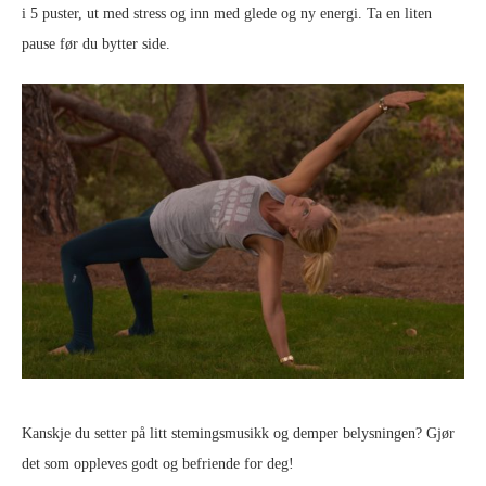
i 5 puster, ut med stress og inn med glede og ny energi. Ta en liten
pause før du bytter side.
Kanskje du setter på litt stemingsmusikk og demper belysningen? Gjør
det som oppleves godt og befriende for deg!