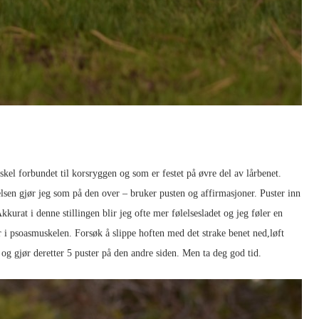
skel forbundet til korsryggen og som er festet på øvre del av lårbenet.
elsen gjør jeg som på den over – bruker pusten og affirmasjoner. Puster inn
Akkurat i denne stillingen blir jeg ofte mer følelsesladet og jeg føler en
ser i psoasmuskelen. Forsøk å slippe hoften med det strake benet ned,løft
 og gjør deretter 5 puster på den andre siden. Men ta deg god tid.