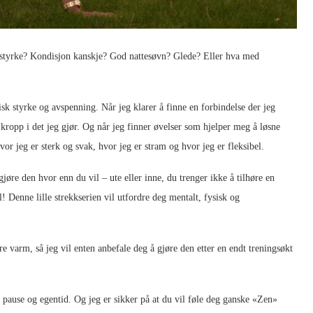
t styrke? Kondisjon kanskje? God nattesøvn? Glede? Eller hva med
sk styrke og avspenning. Når jeg klarer å finne en forbindelse der jeg
kropp i det jeg gjør. Og når jeg finner øvelser som hjelper meg å løsne
vor jeg er sterk og svak, hvor jeg er stram og hvor jeg er fleksibel.
gjøre den hvor enn du vil – ute eller inne, du trenger ikke å tilhøre en
l! Denne lille strekkserien vil utfordre deg mentalt, fysisk og
re varm, så jeg vil enten anbefale deg å gjøre den etter en endt treningsøkt
en pause og egentid. Og jeg er sikker på at du vil føle deg ganske «Zen»