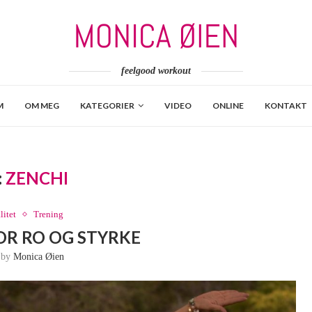
feelgood workout
M
OM MEG
KATEGORIER
VIDEO
ONLINE
KONTAKT
:
ZENCHI
litet
Trening
OR RO OG STYRKE
n by
Monica Øien