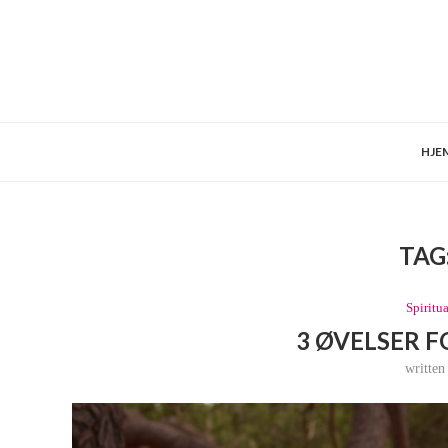
HJE
TAG
Spiritua
3 ØVELSER F
writte