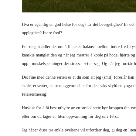
Hva er egentlig en god helse for deg? Er det bevegelighet? Er de
opplagthet? Indre fred?
For meg handler det om å finne en balanse mellom indre fred, fysi
kanskje manglet den og når jeg mestrer å koble på hode, hjerte og 
opp i muskelspenninger der stresset setter seg. Og når jeg forstår h
Det fine med denne serien er at du som alt jeg (smil) foreslår kan 
skole, et senter, en treninggenre eller for den saks skyld en yogasti
følelsesmessig!
Husk at for å få best utbytte av en strekk serie bør kroppen din væ
eller om du lager en liten oppvarming for deg selv først.
Jeg håper disse tre enkle øvelsene vil utfordrer deg, gi deg en lit