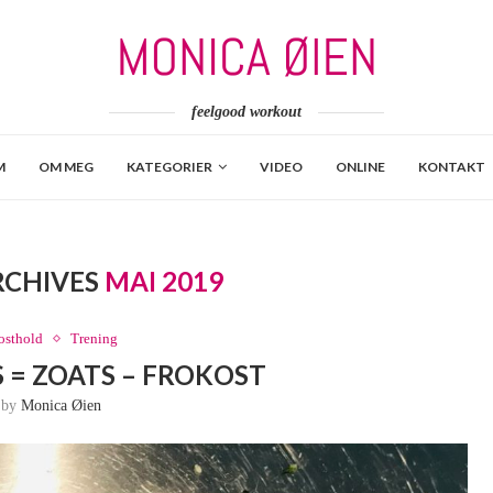
feelgood workout
M
OM MEG
KATEGORIER
VIDEO
ONLINE
KONTAKT
RCHIVES
MAI 2019
osthold
Trening
 = ZOATS – FROKOST
n by
Monica Øien