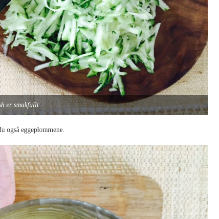
h er smakfullt
r du også eggeplommene.