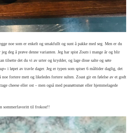
anlegge noe som er enkelt og smakfullt og sunt å pakke med seg. Men er du
r jeg deg å prøve denne varianten. Jeg har spist
Zoats
i mange år og blir
n tilsette det du vi av urter og krydder, og lage disse salte og søte
 up»
i løpet av travle dager. Jeg er typen som spiser 6 måltider daglig, det
tså noe fortere mett og likeledes fortere sulten. Zoast gir en følelse av et godt
ttage cheese eller ost – men også med peanøttsmør eller hjemmelagede
n sommerfavoritt til frokost!!