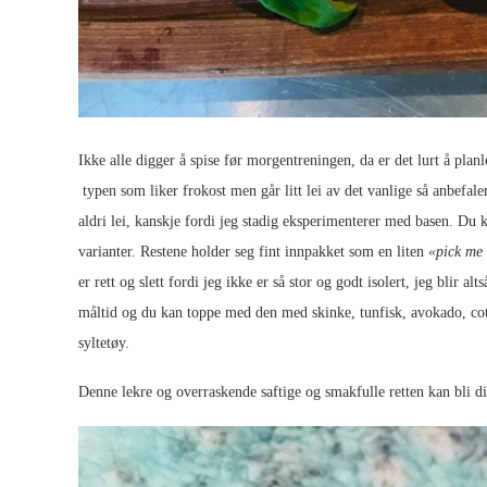
Ikke alle digger å spise før morgentreningen, da er det lurt å pl
typen som liker frokost men går litt lei av det vanlige så anbefale
aldri lei, kanskje fordi jeg stadig eksperimenterer med basen. Du ka
varianter. Restene holder seg fint innpakket som en liten
«pick me
er rett og slett fordi jeg ikke er så stor og godt isolert, jeg blir al
måltid og du kan toppe med den med skinke, tunfisk, avokado, co
syltetøy.
Denne lekre og overraskende saftige og smakfulle retten kan bli di