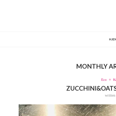
HJE
MONTHLY A
Eco
K
ZUCCHINI&OATS
writte