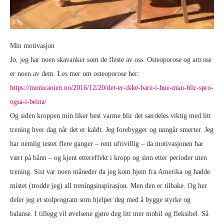
Min motivasjon
Jo, jeg har noen skavanker som de fleste av oss. Osteoporose og artrose
er noen av dem. Les mer om osteoporose her:
https://monicaoien.no/2016/12/20/det-er-ikke-bare-i-hue-man-blir-spro-
ogsa-i-beina/
Og siden kroppen min liker best varme blir det særdeles viktig med litt
trening hver dag når det er kaldt. Jeg forebygger og unngår smerter. Jeg
har nemlig testet flere ganger – rent ufrivillig – da motivasjonen har
vært på bånn – og kjent ettereffekt i kropp og sinn etter perioder uten
trening. Sist var noen måneder da jeg kom hjem fra Amerika og hadde
mistet (trodde jeg) all treningsinspirasjon. Men den er tilbake. Og her
deler jeg et stolprogram som hjelper deg med å bygge styrke og
balanse. I tillegg vil øvelsene gjøre deg litt mer mobil og fleksibel. Så