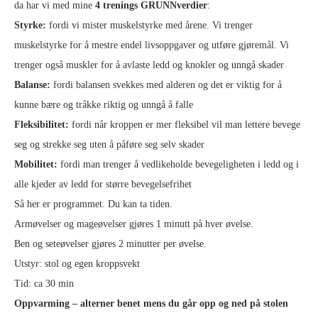
da har vi med mine
4 trenings GRUNNverdier
:
Styrke:
fordi vi mister muskelstyrke med årene. Vi trenger
muskelstyrke for å mestre endel livsoppgaver og utføre gjøremål. Vi
trenger også muskler for å avlaste ledd og knokler og unngå skader
Balanse:
fordi balansen svekkes med alderen og det er viktig for å
kunne bære og tråkke riktig og unngå å falle
Fleksibilitet:
fordi når kroppen er mer fleksibel vil man lettere bevege
seg og strekke seg uten å påføre seg selv skader
Mobilitet:
fordi man trenger å vedlikeholde bevegeligheten i ledd og i
alle kjeder av ledd for større bevegelsefrihet
Så her er programmet. Du kan ta tiden.
Armøvelser og mageøvelser gjøres 1 minutt på hver øvelse.
Ben og seteøvelser gjøres 2 minutter per øvelse.
Utstyr: stol og egen kroppsvekt
Tid: ca 30 min
Oppvarming – alterner benet mens du går opp og ned på stolen