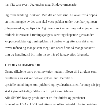
han fått som svar:; Jeg ønsker meg Bindevevsmassasje.
Og fotbehandling. Stakkar. Men det er helt sant. Alikevel for å oppnå
en liten mengde av det som skal være pakker under treet har jeg noen
julegaveønsker, og tips i år. Og dere som kjenner meg vet at jeg er over
middels interessert i treningsgadgets, stemingsskapende gjenstander,
kroppsprodukter og treningsklær. Så derfor – og ettersom det er en
travel måned og mange som meg ikke orker å vie så mange tanker til
ting og handling så blir min inspo i år på julegavetips følgende:
1
. BODY SHIMMER OIL
Denne silkelette tørre oljen mykgjør huden i tillegg til å gi glans som
resulterer i en vakker delikat gylden hud. Perfekt til
spesielle anledninger som julebord og nyttårsaften..men for meg når jeg
skal kjøre skikkelig California Stil på Core Balance:
Alle SHOW Beauty produkter er fri for Sultfat og parabener.
Inneholder UVA / UVB beskyttelse og ulike botanisk plante proteiner.