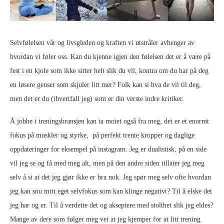
Selvfølelsen vår og livsgleden og kraften vi utstråler avhenger av
hvordan vi føler oss. Kan du kjenne igjen den følelsen det er å være på
fest i en kjole som ikke sitter helt slik du vil, kontra om du har på deg
en løsere genser som skjuler litt mer? Folk kan si hva de vil til deg,
men det er du (ihvertfall jeg) som er din verste indre kritiker.
Å jobbe i treningsbransjen kan ta motet også fra meg, det er et enormt
fokus på muskler og styrke, på perfekt trente kropper og daglige
oppdateringer for eksempel på instagram. Jeg er dualistisk, på en side
vil jeg se og få med meg alt, men på den andre siden tillater jeg meg
selv å si at det jeg gjør ikke er bra nok. Jeg spør meg selv ofte hvordan
jeg kan snu mitt eget selvfokus som kan klinge negativt? Til å elske det
jeg har og er. Til å verdette det og akseptere med stolthet slik jeg eldes?
Mange av dere som følger meg vet at jeg kjemper for at litt trening