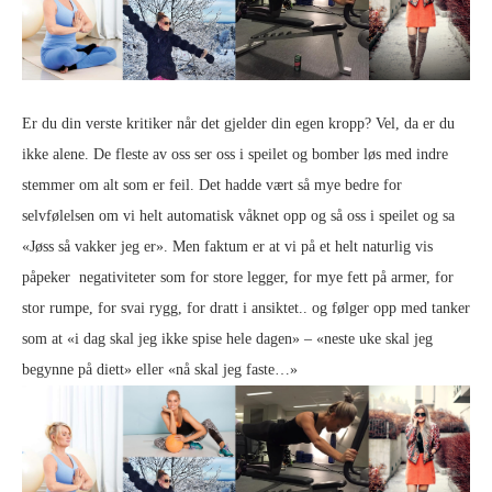
Er du din verste kritiker når det gjelder din egen kropp? Vel, da er du
ikke alene. De fleste av oss ser oss i speilet og bomber løs med indre
stemmer om alt som er feil. Det hadde vært så mye bedre for
selvfølelsen om vi helt automatisk våknet opp og så oss i speilet og sa
«Jøss så vakker jeg er». Men faktum er at vi på et helt naturlig vis
påpeker negativiteter som for store legger, for mye fett på armer, for
stor rumpe, for svai rygg, for dratt i ansiktet.. og følger opp med tanker
som at «i dag skal jeg ikke spise hele dagen» – «neste uke skal jeg
begynne på diett» eller «nå skal jeg faste…»