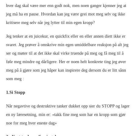
hver dag skal være mer enn godt nok, men noen ganger kjenner jeg at
jeg må ha en pause. Hvordan kan jeg være grei mot meg selv og ikke
kritisere meg selv når jeg lytter til min egen kropp?
Jeg tenker at en juicekur, en quickfix eller en eller annen diett ikke er
svaret. Jeg prøver å omskrive min egen umiddelbare reaksjon på alt jeg
ser og møter til at det ikke skal virke truende på meg og få meg til å
føle meg mindre og dårligere. Her er noen helt konkrete ting jeg øver
meg på å gjøre som jeg håper kan inspirere deg dersom du er litt sånn
som meg :
1.Si Stopp
Når negavtive og destruktive tanker dukket opp sier du STOPP og lager
en ny læresetning, min er: «takk fine meg som har en kropp som gjør
noe for meg hver eneste dag»