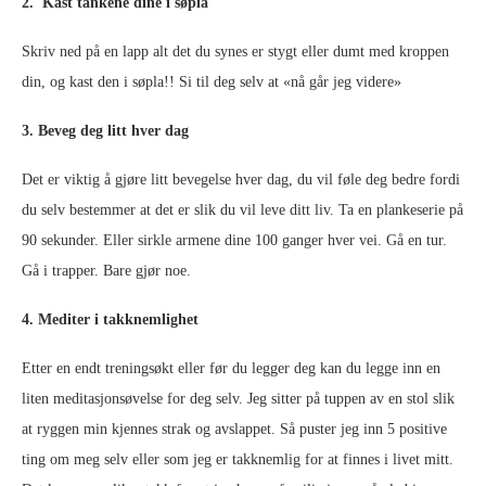
2. Kast tankene dine i søpla
Skriv ned på en lapp alt det du synes er stygt eller dumt med kroppen
din, og kast den i søpla!! Si til deg selv at «nå går jeg videre»
3. Beveg deg litt hver dag
Det er viktig å gjøre litt bevegelse hver dag, du vil føle deg bedre fordi
du selv bestemmer at det er slik du vil leve ditt liv. Ta en plankeserie på
90 sekunder. Eller sirkle armene dine 100 ganger hver vei. Gå en tur.
Gå i trapper. Bare gjør noe.
4. Mediter i takknemlighet
Etter en endt treningsøkt eller før du legger deg kan du legge inn en
liten meditasjonsøvelse for deg selv. Jeg sitter på tuppen av en stol slik
at ryggen min kjennes strak og avslappet. Så puster jeg inn 5 positive
ting om meg selv eller som jeg er takknemlig for at finnes i livet mitt.