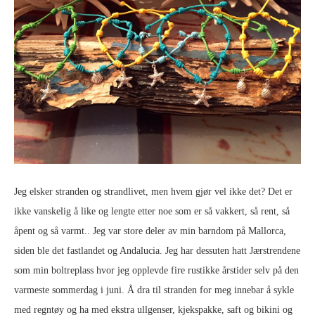
Jeg elsker stranden og strandlivet, men hvem gjør vel ikke det? Det er
ikke vanskelig å like og lengte etter noe som er så vakkert, så rent, så
åpent og så varmt.. Jeg var store deler av min barndom på Mallorca,
siden ble det fastlandet og Andalucia. Jeg har dessuten hatt Jærstrendene
som min boltreplass hvor jeg opplevde fire rustikke årstider selv på den
varmeste sommerdag i juni. Å dra til stranden for meg innebar å sykle
med regntøy og ha med ekstra ullgenser, kjekspakke, saft og bikini og