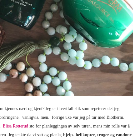
om kjennes nært og kjent? Jeg er ihvertfall slik som repeterer det jeg
ordringene, vanligvis..men.. forrige uke var jeg på tur med Biotherm.
å.
Elisa Røtterud
sto for planleggingen av selv turen, mens min rolle var å
ren. Jeg tenkte da vi satt og planla;
hjelp- helikopter, truger og randone