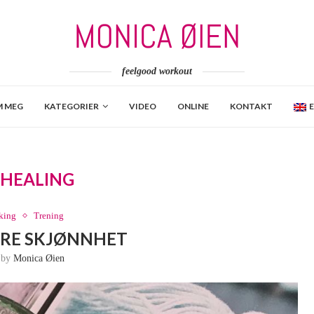
feelgood workout
 MEG
KATEGORIER
VIDEO
ONLINE
KONTAKT
:
HEALING
king
Trening
TRE SKJØNNHET
n by
Monica Øien