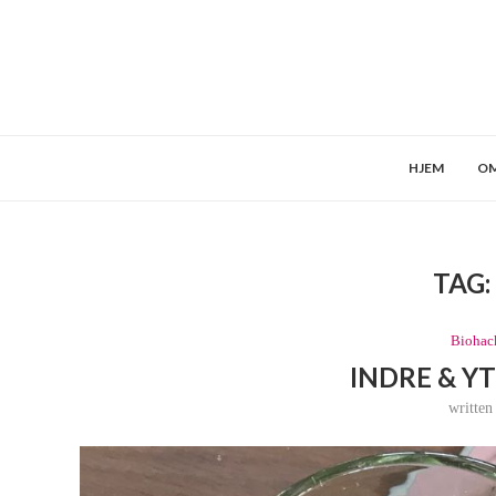
HJEM
OM
TAG
Biohac
INDRE & Y
writte