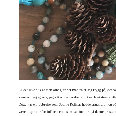
Er det ikke slik at man ofte gjør det man føler seg trygg på, det s
kjenner meg igjen i, jeg søker med andre ord ikke de ekstreme utf
Dette var en jobbreise som Sophie Rolfsen hadde engasjert meg p
være inspirator for influencerne som var invitert på denne pressetu