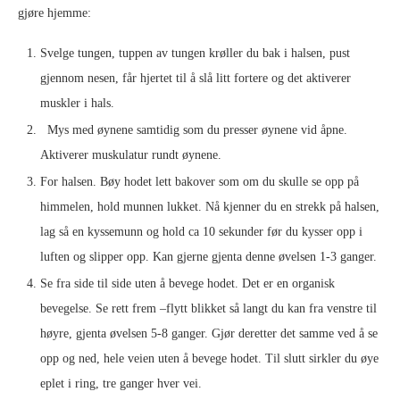
gjøre hjemme:
Svelge tungen, tuppen av tungen krøller du bak i halsen, pust
gjennom nesen, får hjertet til å slå litt fortere og det aktiverer
muskler i hals.
Mys med øynene samtidig som du presser øynene vid åpne.
Aktiverer muskulatur rundt øynene.
For halsen. Bøy hodet lett bakover som om du skulle se opp på
himmelen, hold munnen lukket. Nå kjenner du en strekk på halsen,
lag så en kyssemunn og hold ca 10 sekunder før du kysser opp i
luften og slipper opp. Kan gjerne gjenta denne øvelsen 1-3 ganger.
Se fra side til side uten å bevege hodet. Det er en organisk
bevegelse. Se rett frem –flytt blikket så langt du kan fra venstre til
høyre, gjenta øvelsen 5-8 ganger. Gjør deretter det samme ved å se
opp og ned, hele veien uten å bevege hodet. Til slutt sirkler du øye
eplet i ring, tre ganger hver vei.