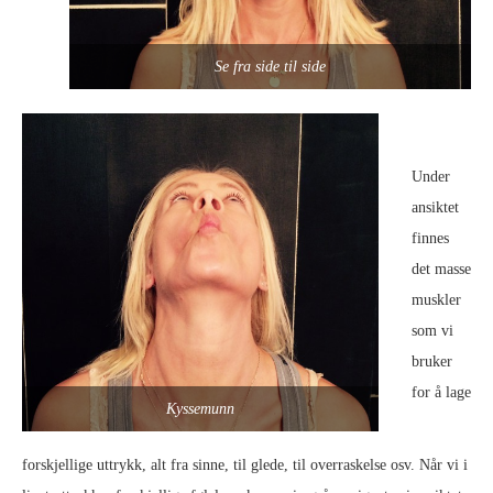
Se fra side til side
Under
ansiktet
finnes
det masse
muskler
som vi
bruker
for å lage
Kyssemunn
forskjellige uttrykk, alt fra sinne, til glede, til overraskelse osv. Når vi i