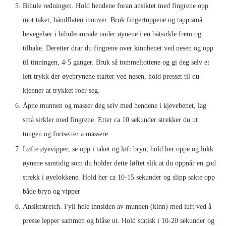
Bihule redningen. Hold hendene foran ansiktet med fingrene opp
mot taket, håndflaten innover. Bruk fingertuppene og tapp små
bevegelser i bihuleområde under øynene i en båtsirkle frem og
tilbake. Deretter drar du fingrene over kinnbenet ved nesen og opp
til tinningen, 4-5 ganger. Bruk så tommeltottene og gi deg selv et
lett trykk der øyebrynene starter ved nesen, hold presset til du
kjenner at trykket roer seg.
Åpne munnen og masser deg selv med hendene i kjevebenet, lag
små sirkler med fingrene. Etter ca 10 sekunder strekker du ut
tungen og fortsetter å massere.
Løfte øyevipper, se opp i taket og løft bryn, hold her oppe og lukk
øynene samtidig som du holder dette løftet slik at du oppnår en god
strekk i øyelokkene. Hold her ca 10-15 sekunder og slipp sakte opp
både bryn og vipper
Ansiktstretch. Fyll hele innsiden av munnen (kinn) med luft ved å
presse lepper sammen og blåse ut. Hold statisk i 10-20 sekunder og