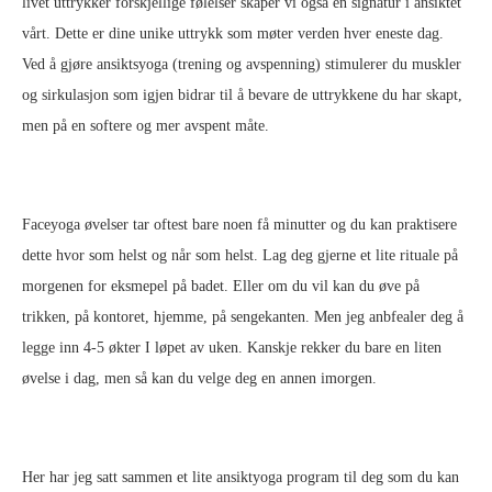
livet uttrykker forskjellige følelser skaper vi også en signatur i ansiktet
vårt. Dette er dine unike uttrykk som møter verden hver eneste dag.
Ved å gjøre ansiktsyoga (trening og avspenning) stimulerer du muskler
og sirkulasjon som igjen bidrar til å bevare de uttrykkene du har skapt,
men på en softere og mer avspent måte.
Faceyoga øvelser tar oftest bare noen få minutter og du kan praktisere
dette hvor som helst og når som helst. Lag deg gjerne et lite rituale på
morgenen for eksmepel på badet. Eller om du vil kan du øve på
trikken, på kontoret, hjemme, på sengekanten. Men jeg anbfealer deg å
legge inn 4-5 økter I løpet av uken. Kanskje rekker du bare en liten
øvelse i dag, men så kan du velge deg en annen imorgen.
Her har jeg satt sammen et lite ansiktyoga program til deg som du kan