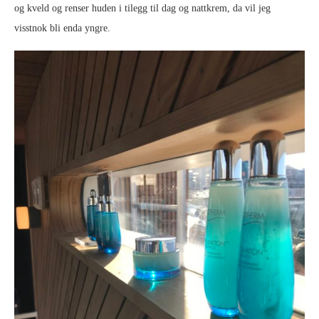
og kveld og renser huden i tilegg til dag og nattkrem, da vil jeg
visstnok bli enda yngre.