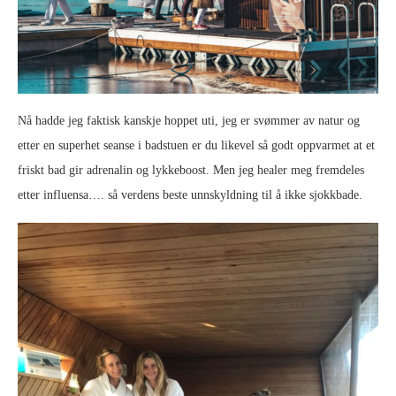
Nå hadde jeg faktisk kanskje hoppet uti, jeg er svømmer av natur og
etter en superhet seanse i badstuen er du likevel så godt oppvarmet at et
friskt bad gir adrenalin og lykkeboost. Men jeg healer meg fremdeles
etter influensa…. så verdens beste unnskyldning til å ikke sjokkbade.