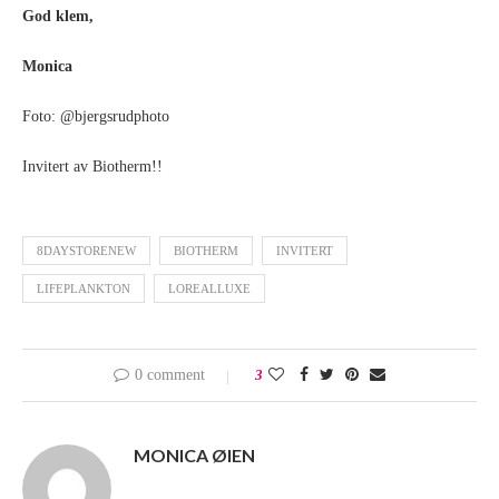
God klem,
Monica
Foto: @bjergsrudphoto
Invitert av Biotherm!!
8DAYSTORENEW
BIOTHERM
INVITERT
LIFEPLANKTON
LOREALLUXE
0 comment
3
MONICA ØIEN