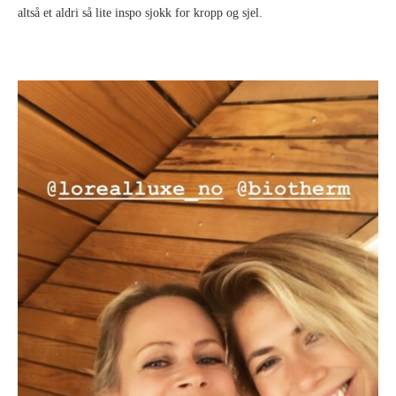
altså et aldri så lite inspo sjokk for kropp og sjel.