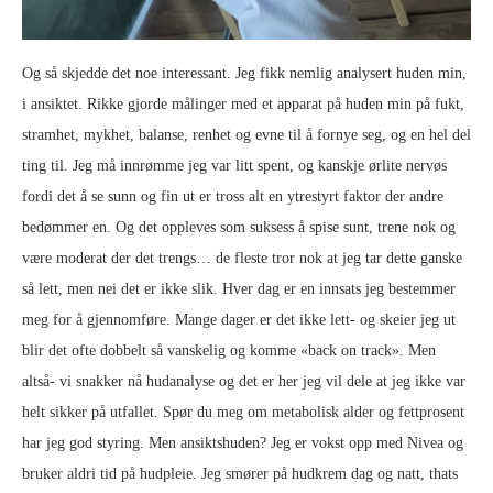
Og så skjedde det noe interessant. Jeg fikk nemlig analysert huden min,
i ansiktet. Rikke gjorde målinger med et apparat på huden min på fukt,
stramhet, mykhet, balanse, renhet og evne til å fornye seg, og en hel del
ting til. Jeg må innrømme jeg var litt spent, og kanskje ørlite nervøs
fordi det å se sunn og fin ut er tross alt en ytrestyrt faktor der andre
bedømmer en. Og det oppleves som suksess å spise sunt, trene nok og
være moderat der det trengs… de fleste tror nok at jeg tar dette ganske
så lett, men nei det er ikke slik. Hver dag er en innsats jeg bestemmer
meg for å gjennomføre. Mange dager er det ikke lett- og skeier jeg ut
blir det ofte dobbelt så vanskelig og komme «back on track». Men
altså- vi snakker nå hudanalyse og det er her jeg vil dele at jeg ikke var
helt sikker på utfallet. Spør du meg om metabolisk alder og fettprosent
har jeg god styring. Men ansiktshuden? Jeg er vokst opp med Nivea og
bruker aldri tid på hudpleie. Jeg smører på hudkrem dag og natt, thats