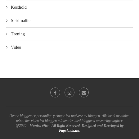
Kosthold
Spiritualitet
Trening
Video
Denne bloggen er personlige ytringer fra utgivere av bloggen. Alle bruk av bilder,
tekst eller video fra bloggen må avtales med bloggens ansvarlige utgiver.
@2020 - Monica Øien. All Right Reserved. Designed and Developed by
PageLook.no
.