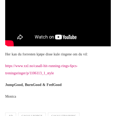
Her kan du forresten kjøpe disse kule ringene om du vil:
https://www.xxl.no/casall-hit-running-rings-6pcs-
treningsringer/p/1106113_1_style
JumpGood, BurnGood & FeelGood
Monica