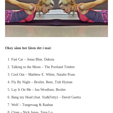
Okey sånn her låten det i mai:
Fast Car – Jonas Blue, Dakota
Talking to the Moon – The Portland Timbre
Cool Out – Matthew E. White, Natalie Prass
Fly By Night – Broiler, Reez, Tish Hyman
Lay It On Me – Ina Wrodlsen, Broiler
Bang my Head (feat. Sia&Fetty) – David Guetta
Wolf – Tungevaag & Raaban
Close – Nick Jonas, Tove Lo