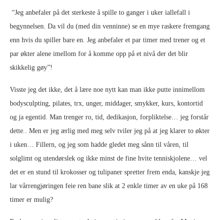
“Jeg anbefaler på det sterkeste å spille to ganger i uker iallefall i
begynnelsen. Da vil du (med din venninne) se en mye raskere fremgang
enn hvis du spiller bare en. Jeg anbefaler et par timer med trener og et
par økter alene imellom for å komme opp på et nivå der det blir
skikkelig gøy”!
Visste jeg det ikke, det å lære noe nytt kan man ikke putte innimellom
bodysculpting, pilates, trx, unger, middager, smykker, kurs, kontortid
og ja egentid. Man trenger ro, tid, dedikasjon, forpliktelse… jeg forstår
dette.. Men er jeg ærlig med meg selv tviler jeg på at jeg klarer to økter
i uken… Fillern, og jeg som hadde gledet meg sånn til våren, til
solglimt og utendørslek og ikke minst de fine hvite tenniskjolene… vel
det er en stund til krokosser og tulipaner spretter frem enda, kanskje jeg
lar vårrengjøringen feie ren bane slik at 2 enkle timer av en uke på 168
timer er mulig?