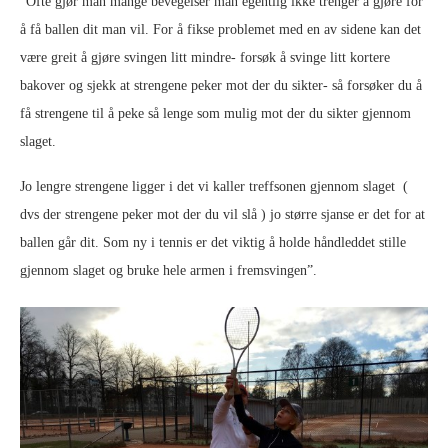
“Ofte gjør man mange bevegelser man egentlig ikke trenger å gjøre for
å få ballen dit man vil. For å fikse problemet med en av sidene kan det
være greit å gjøre svingen litt mindre- forsøk å svinge litt kortere
bakover og sjekk at strengene peker mot der du sikter- så forsøker du å
få strengene til å peke så lenge som mulig mot der du sikter gjennom
slaget.
Jo lengre strengene ligger i det vi kaller treffsonen gjennom slaget (
dvs der strengene peker mot der du vil slå ) jo større sjanse er det for at
ballen går dit. Som ny i tennis er det viktig å holde håndleddet stille
gjennom slaget og bruke hele armen i fremsvingen”.