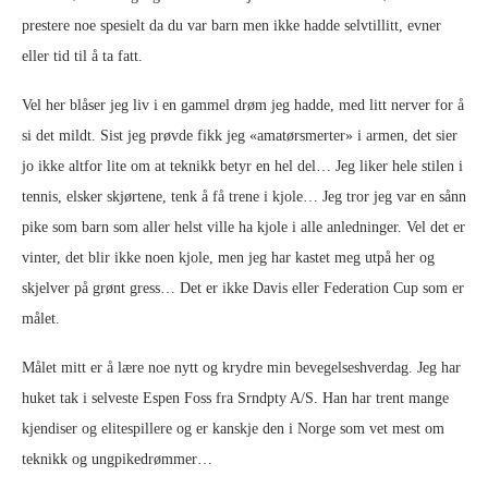
prestere noe spesielt da du var barn men ikke hadde selvtillitt, evner
eller tid til å ta fatt.
Vel her blåser jeg liv i en gammel drøm jeg hadde, med litt nerver for å
si det mildt. Sist jeg prøvde fikk jeg «amatørsmerter» i armen, det sier
jo ikke altfor lite om at teknikk betyr en hel del… Jeg liker hele stilen i
tennis, elsker skjørtene, tenk å få trene i kjole… Jeg tror jeg var en sånn
pike som barn som aller helst ville ha kjole i alle anledninger. Vel det er
vinter, det blir ikke noen kjole, men jeg har kastet meg utpå her og
skjelver på grønt gress… Det er ikke Davis eller Federation Cup som er
målet.
Målet mitt er å lære noe nytt og krydre min bevegelseshverdag. Jeg har
huket tak i selveste Espen Foss fra Srndpty A/S. Han har trent mange
kjendiser og elitespillere og er kanskje den i Norge som vet mest om
teknikk og ungpikedrømmer…