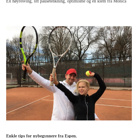
En høyresving, litt pausetenkning, optimisme og en klem fra Monica
Enkle tips for nybegynnere fra Espen.