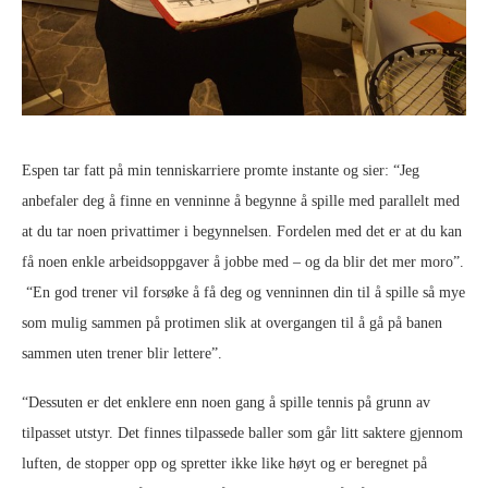
Espen tar fatt på min tenniskarriere promte instante og sier: “Jeg
anbefaler deg å finne en venninne å begynne å spille med parallelt med
at du tar noen privattimer i begynnelsen. Fordelen med det er at du kan
få noen enkle arbeidsoppgaver å jobbe med – og da blir det mer moro”.
“En god trener vil forsøke å få deg og venninnen din til å spille så mye
som mulig sammen på protimen slik at overgangen til å gå på banen
sammen uten trener blir lettere”.
“Dessuten er det enklere enn noen gang å spille tennis på grunn av
tilpasset utstyr. Det finnes tilpassede baller som går litt saktere gjennom
luften, de stopper opp og spretter ikke like høyt og er beregnet på