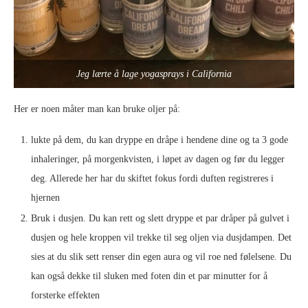
Jeg lærte å lage yogasprays i California
Her er noen måter man kan bruke oljer på:
lukte på dem, du kan dryppe en dråpe i hendene dine og ta 3 gode
inhaleringer, på morgenkvisten, i løpet av dagen og før du legger
deg. Allerede her har du skiftet fokus fordi duften registreres i
hjernen
Bruk i dusjen. Du kan rett og slett dryppe et par dråper på gulvet i
dusjen og hele kroppen vil trekke til seg oljen via dusjdampen. Det
sies at du slik sett renser din egen aura og vil roe ned følelsene. Du
kan også dekke til sluken med foten din et par minutter for å
forsterke effekten