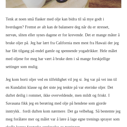
Tenk at noen små flasker med olje kan bidra til så mye godt i
hverdagen? Fremst av alt kan de balansere deg når du er stresset,
nervøs, sliten eller synes dagene er for krevende. Det er mange måter å
bruke oljer på. Jeg har lært fra California men mest fra Hawaii der jeg
har fått tilgang på endel gamle og spennende yogadrikker. Hele målet
med oljene for meg har vært å bruke dem i så mange forskjellige
settinger som mulig.
Jeg kom borti oljer ved en tilfeldighet vil jeg si. Jeg var på vei inn til
en Kundalini klasse og det siste jeg tenkte på var eteriske oljer. Det
duftet deilig i rommet, ikke overveldende, men mildt og friskt. I
Savasana fikk jeg en berøring med olje på hendene som gjorde
inntrykk.. fordi duften kom nærmere. Det ga velbehag. Så bestemte jeg
meg forålære mer og målet var å lære å lage egne trenings sprayer som