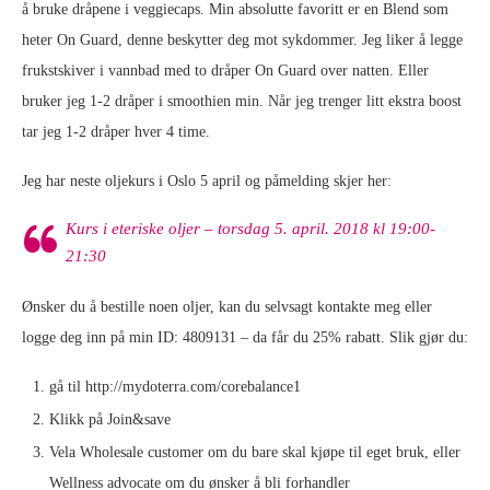
å bruke dråpene i veggiecaps. Min absolutte favoritt er en Blend som
heter On Guard, denne beskytter deg mot sykdommer. Jeg liker å legge
frukstskiver i vannbad med to dråper On Guard over natten. Eller
bruker jeg 1-2 dråper i smoothien min. Når jeg trenger litt ekstra boost
tar jeg 1-2 dråper hver 4 time.
Jeg har neste oljekurs i Oslo 5 april og påmelding skjer her:
Kurs i eteriske oljer – torsdag 5. april. 2018 kl 19:00-
21:30
Ønsker du å bestille noen oljer, kan du selvsagt kontakte meg eller
logge deg inn på min ID: 4809131 – da får du 25% rabatt. Slik gjør du:
gå til http://mydoterra.com/corebalance1
Klikk på Join&save
Vela Wholesale customer om du bare skal kjøpe til eget bruk, eller
Wellness advocate om du ønsker å bli forhandler