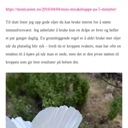
https://monicaoien.no/2016/04/04/miso-mirakelsuppe-pa-5-minutter/
Til slutt lister jeg opp gode oljer du kan bruke internt for å støtte
immunforsvaret. Jeg anbefaler å bruke kun en dråpe av hver og heller
et par ganger daglig. En grunnleggende regel er å aldri bruke mer oljer
når du plutselig blir syk – fordi da er kroppen svakere, man har ofte en
tendens til å kjøre på når man er nede, men det er den jevne støtten til
kroppen som gir best resultater på helsen din.