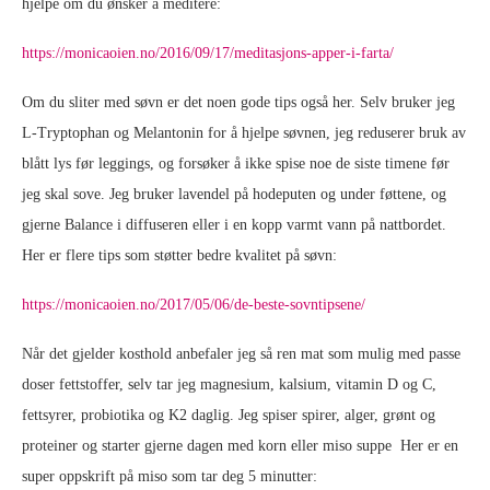
hjelpe om du ønsker å meditere:
https://monicaoien.no/2016/09/17/meditasjons-apper-i-farta/
Om du sliter med søvn er det noen gode tips også her. Selv bruker jeg
L-Tryptophan og Melantonin for å hjelpe søvnen, jeg reduserer bruk av
blått lys før leggings, og forsøker å ikke spise noe de siste timene før
jeg skal sove. Jeg bruker lavendel på hodeputen og under føttene, og
gjerne Balance i diffuseren eller i en kopp varmt vann på nattbordet.
Her er flere tips som støtter bedre kvalitet på søvn:
https://monicaoien.no/2017/05/06/de-beste-sovntipsene/
Når det gjelder kosthold anbefaler jeg så ren mat som mulig med passe
doser fettstoffer, selv tar jeg magnesium, kalsium, vitamin D og C,
fettsyrer, probiotika og K2 daglig. Jeg spiser spirer, alger, grønt og
proteiner og starter gjerne dagen med korn eller miso suppe Her er en
super oppskrift på miso som tar deg 5 minutter: