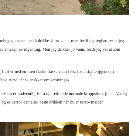
 helsegevinstene med å drikke «litt» vann, men fordi jeg registrerer at jeg
e av smaken av ingenting. Men jeg drikker jo vann, fordi jeg vet at som
lusher ned en liten flaske flaske vann først for å skylle igjennom
ehov. Altså når vi snakker om «cravings».
. «Vann er nødvendig for å opprettholde normale kroppsfunksjoner. Vanlig
g er derfor den aller beste drikken når du er tørst» melder