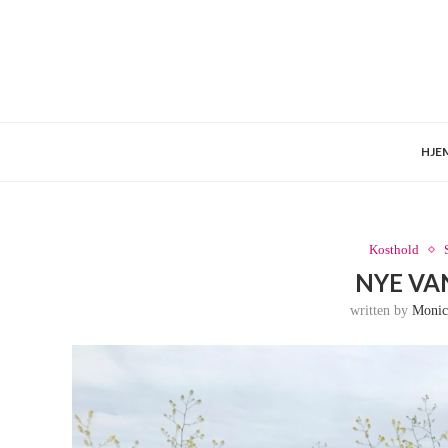
HJE
Kosthold
NYE V
written by
Monic