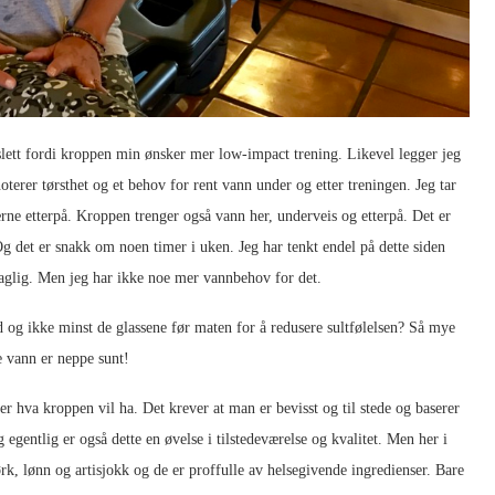
g slett fordi kroppen min ønsker mer low-impact trening. Likevel legger jeg
oterer tørsthet og et behov for rent vann under og etter treningen. Jeg tar
rne etterpå. Kroppen trenger også vann her, underveis og etterpå. Det er
 Og det er snakk om noen timer i uken. Jeg har tenkt endel på dette siden
 daglig. Men jeg har ikke noe mer vannbehov for det.
 og ikke minst de glassene før maten for å redusere sultfølelsen? Så mye
 vann er neppe sunt!
ter hva kroppen vil ha. Det krever at man er bevisst og til stede og baserer
egentlig er også dette en øvelse i tilstedeværelse og kvalitet. Men her i
rk, lønn og artisjokk og de er proffulle av helsegivende ingredienser. Bare