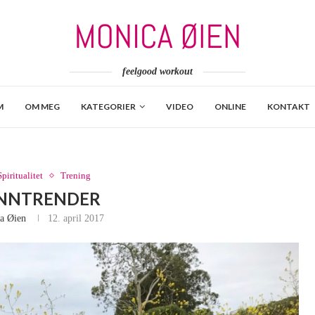
feelgood workout
M
OM MEG
KATEGORIER
VIDEO
ONLINE
KONTAKT
Spiritualitet
Trening
ANNTRENDER
a Øien
12. april 2017