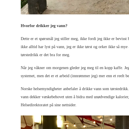
Hvorfor drikker jeg vann?
Dette er et spørsmål jeg stiller meg, ikke fordi jeg ikke er bevisst
ikke alltid har lyst på vann, jeg er ikke tørst og orker ikke så my
tørstedrikk er det bra for meg.
Når jeg våkner om morgenen gleder jeg meg til en kopp kaffe. Jeg f
systemet, men det er et arbeid (innrømmer jeg) mer enn et reelt b
Norske helsemyndigheter anbefaler å drikke vann som tørstedrikk
vann dekker væskebehovet uten å bidra med unødvendige kalorier, o
Helsedirektoratet på sine nettsider.