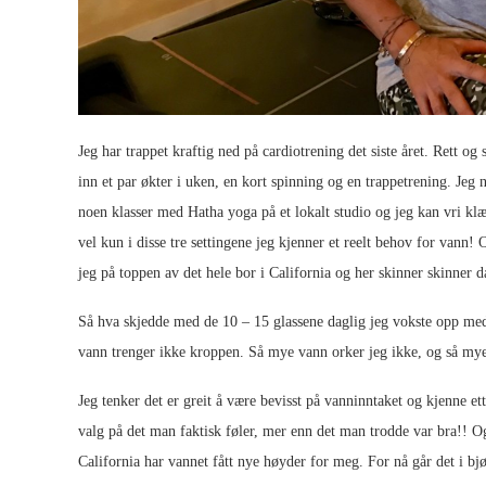
Jeg har trappet kraftig ned på cardiotrening det siste året. Rett o
inn et par økter i uken, en kort spinning og en trappetrening. Jeg n
noen klasser med Hatha yoga på et lokalt studio og jeg kan vri klæ
vel kun i disse tre settingene jeg kjenner et reelt behov for vann!
jeg på toppen av det hele bor i California og her skinner skinner
Så hva skjedde med de 10 – 15 glassene daglig jeg vokste opp med
vann trenger ikke kroppen. Så mye vann orker jeg ikke, og så mye
Jeg tenker det er greit å være bevisst på vanninntaket og kjenne et
valg på det man faktisk føler, mer enn det man trodde var bra!! Og 
California har vannet fått nye høyder for meg. For nå går det i bjø