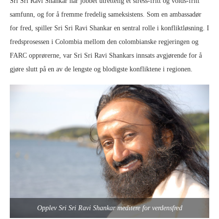
Sri Sri Ravi Shankar har jobbet utrettelig et stress-fritt og volds-fritt
samfunn, og for å fremme fredelig sameksistens. Som en ambassadør
for fred, spiller Sri Sri Ravi Shankar en sentral rolle i konfliktløsning. I
fredsprosessen i Colombia mellom den colombianske regjeringen og
FARC opprørerne, var Sri Sri Ravi Shankars innsats avgjørende for å
gjøre slutt på en av de lengste og blodigste konfliktene i regionen.
Opplev Sri Sri Ravi Shankar meditere for verdensfred