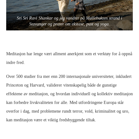
Sri Sri Ravi Shankar og jeg vandrer på Møllebukten strand i
Stavanger og prater om ekstase, pust og yoga.
Meditasjon har lenge vært allment anerkjent som et verktøy for å oppnå
indre fred.
Over 500 studier fra mer enn 200 internasjonale universiteter, inkludert
Princeton og Harvard, validerer vitenskapelig både de gunstige
effektene av meditasjon, og hvordan individuell og kollektiv meditasjon
kan forbedre livskvaliteten for alle. Med utfordringene Europa står
overfor i dag, med problemene rundt terror, vold, kriminalitet og uro,
kan meditasjon være et viktig fredsbyggende tiltak.