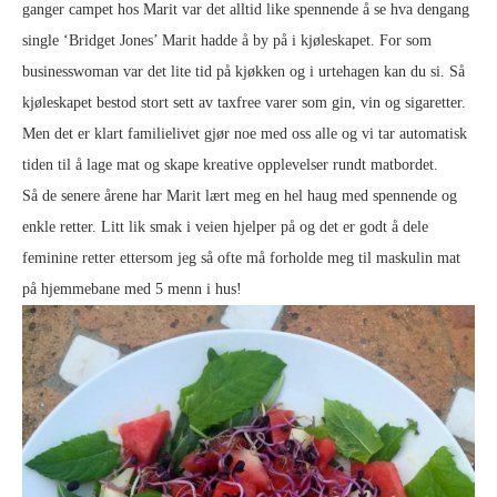
ganger campet hos Marit var det alltid like spennende å se hva dengang
single ‘Bridget Jones’ Marit hadde å by på i kjøleskapet. For som
businesswoman var det lite tid på kjøkken og i urtehagen kan du si. Så
kjøleskapet bestod stort sett av taxfree varer som gin, vin og sigaretter.
Men det er klart familielivet gjør noe med oss alle og vi tar automatisk
tiden til å lage mat og skape kreative opplevelser rundt matbordet.
Så de senere årene har Marit lært meg en hel haug med spennende og
enkle retter. Litt lik smak i veien hjelper på og det er godt å dele
feminine retter ettersom jeg så ofte må forholde meg til maskulin mat
på hjemmebane med 5 menn i hus!