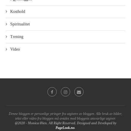
Kosthold
Spiritualitet
Trening
Video
Denne bloggen er personlige ytringer fra utgivere av bloggen. Alle bruk av bilder,
tekst eller video fra bloggen må avtales med bloggens ansvarlige utgiver.
@2020 - Monica Øien. All Right Reserved. Designed and Developed by
PageLook.no
.