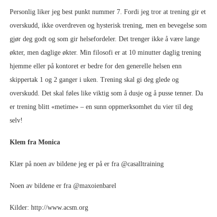
Personlig liker jeg best punkt nummer 7. Fordi jeg tror at trening gir et
overskudd, ikke overdreven og hysterisk trening, men en bevegelse som
gjør deg godt og som gir helsefordeler. Det trenger ikke å være lange
økter, men daglige økter. Min filosofi er at 10 minutter daglig trening
hjemme eller på kontoret er bedre for den generelle helsen enn
skippertak 1 og 2 ganger i uken. Trening skal gi deg glede og
overskudd. Det skal føles like viktig som å dusje og å pusse tenner. Da
er trening blitt «metime» – en sunn oppmerksomhet du vier til deg
selv!
Klem fra Monica
Klær på noen av bildene jeg er på er fra @casalltraining
Noen av bildene er fra @maxoienbarel
Kilder: http://www.acsm.org