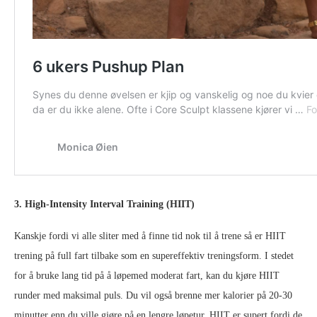
3. High-Intensity Interval Training (HIIT)
Kanskje fordi vi alle sliter med å finne tid nok til å trene så er HIIT
trening på full fart tilbake som en supereffektiv treningsform. I stedet
for å bruke lang tid på å løpemed moderat fart, kan du kjøre HIIT
runder med maksimal puls. Du vil også brenne mer kalorier på 20-30
minutter enn du ville gjøre på en lengre løpetur. HIIT er supert fordi de