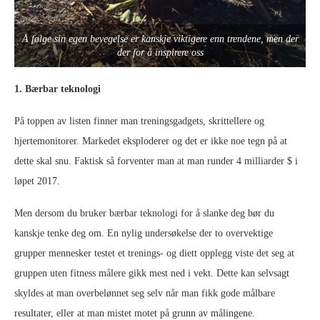
Å følge sin egen bevegelse er kanskje viktigere enn trendene, men der
der for å inspirere oss
1. Bærbar teknologi
På toppen av listen finner man treningsgadgets, skrittellere og
hjertemonitorer. Markedet eksploderer og det er ikke noe tegn på at
dette skal snu. Faktisk så forventer man at man runder 4 milliarder $ i
løpet 2017.
Men dersom du bruker bærbar teknologi for å slanke deg bør du
kanskje tenke deg om. En nylig undersøkelse der to overvektige
grupper mennesker testet et trenings- og diett opplegg viste det seg at
gruppen uten fitness målere gikk mest ned i vekt. Dette kan selvsagt
skyldes at man overbelønnet seg selv når man fikk gode målbare
resultater, eller at man mistet motet på grunn av målingene.