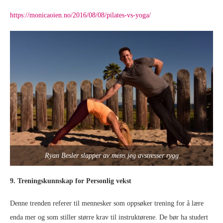
https://monicaoien.no/2016/08/08/pilates-vs-yoga/
Ryan Besler slapper av mens jeg avstresser rygg
9. Treningskunnskap for Personlig vekst
Denne trenden referer til mennesker som oppsøker trening for å lære
enda mer og som stiller større krav til instruktørene. De bør ha studert