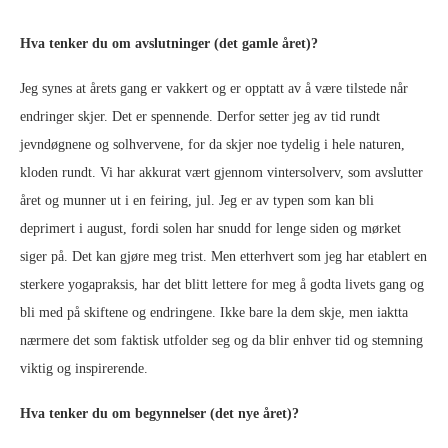
Hva tenker du om avslutninger (det gamle året)?
Jeg synes at årets gang er vakkert og er opptatt av å være tilstede når
endringer skjer. Det er spennende. Derfor setter jeg av tid rundt
jevndøgnene og solhvervene, for da skjer noe tydelig i hele naturen,
kloden rundt. Vi har akkurat vært gjennom vintersolverv, som avslutter
året og munner ut i en feiring, jul. Jeg er av typen som kan bli
deprimert i august, fordi solen har snudd for lenge siden og mørket
siger på. Det kan gjøre meg trist. Men etterhvert som jeg har etablert en
sterkere yogapraksis, har det blitt lettere for meg å godta livets gang og
bli med på skiftene og endringene. Ikke bare la dem skje, men iaktta
nærmere det som faktisk utfolder seg og da blir enhver tid og stemning
viktig og inspirerende.
Hva tenker du om begynnelser (det nye året)?