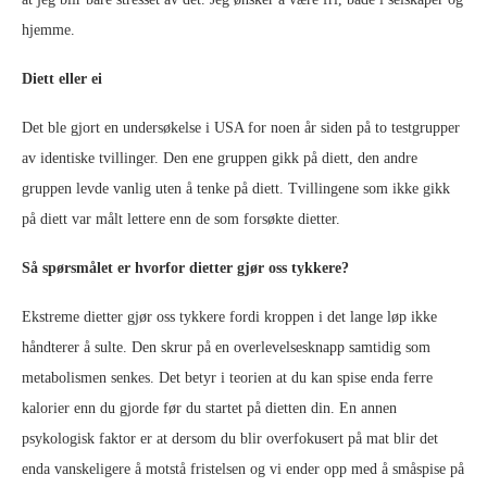
hjemme.
Diett eller ei
Det ble gjort en undersøkelse i USA for noen år siden på to testgrupper
av identiske tvillinger. Den ene gruppen gikk på diett, den andre
gruppen levde vanlig uten å tenke på diett. Tvillingene som ikke gikk
på diett var målt lettere enn de som forsøkte dietter.
Så spørsmålet er hvorfor dietter gjør oss tykkere?
Ekstreme dietter gjør oss tykkere fordi kroppen i det lange løp ikke
håndterer å sulte. Den skrur på en overlevelsesknapp samtidig som
metabolismen senkes. Det betyr i teorien at du kan spise enda ferre
kalorier enn du gjorde før du startet på dietten din. En annen
psykologisk faktor er at dersom du blir overfokusert på mat blir det
enda vanskeligere å motstå fristelsen og vi ender opp med å småspise på