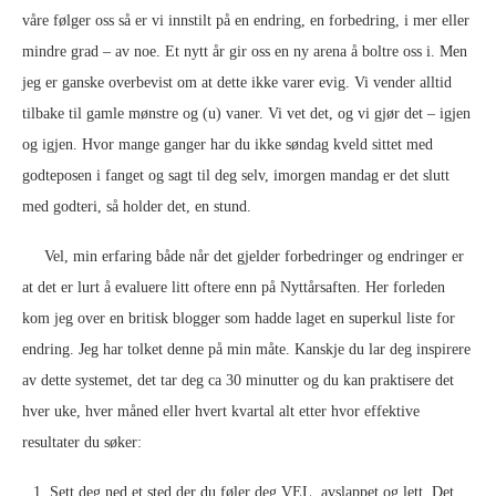
våre følger oss så er vi innstilt på en endring, en forbedring, i mer eller
mindre grad – av noe. Et nytt år gir oss en ny arena å boltre oss i. Men
jeg er ganske overbevist om at dette ikke varer evig. Vi vender alltid
tilbake til gamle mønstre og (u) vaner. Vi vet det, og vi gjør det – igjen
og igjen. Hvor mange ganger har du ikke søndag kveld sittet med
godteposen i fanget og sagt til deg selv, imorgen mandag er det slutt
med godteri, så holder det, en stund.
Vel, min erfaring både når det gjelder forbedringer og endringer er
at det er lurt å evaluere litt oftere enn på Nyttårsaften. Her forleden
kom jeg over en britisk blogger som hadde laget en superkul liste for
endring. Jeg har tolket denne på min måte. Kanskje du lar deg inspirere
av dette systemet, det tar deg ca 30 minutter og du kan praktisere det
hver uke, hver måned eller hvert kvartal alt etter hvor effektive
resultater du søker:
Sett deg ned et sted der du føler deg VEL, avslappet og lett. Det