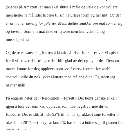
(kjøpes på Amazon) at man skal slutte å måle og veie og kontrollere
men heller ta måltidet tilbake til sin naturlige form og hensikt.
Og det
er at mat er næring for følelser. Mens dietter snakker om mat som energi
og bensin.
Som om mat ikke er nytelse men kun vektmål og
muskelgevinst.
Og dette er vanskelig for oss å få tak på. Hvorfor spiser vi? Vi spiser
fordi vi craver det, trenger det, blir glad av det og nyter det. Dersom
maten kunne for deg oppleves som «self care» i stedet for «self-
control» ville du nok lykkes lettere med målene dine. Og siden jeg
nevner mål:
På engelsk heter det «Resolution» (forsett). Det betyr ganske enkelt
igjen å løse det som kan oppleves som noe negativt, noe du vil
forbedre. Det er slik at hele 92% til nå har sprukket i sine forsetter 3
uker inn i 2017, det betyr at kun 8% har klart å holde seg til planen for