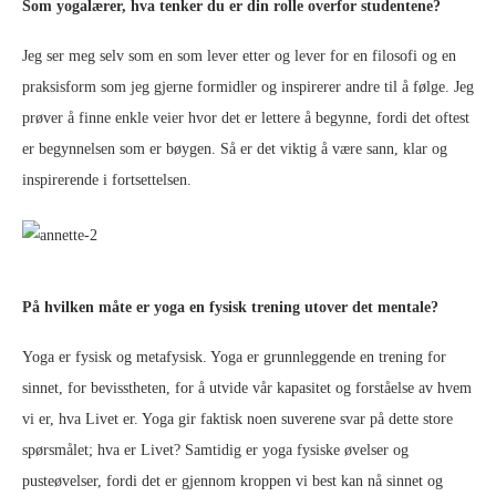
Som yogalærer, hva tenker du er din rolle overfor studentene?
Jeg ser meg selv som en som lever etter og lever for en filosofi og en
praksisform som jeg gjerne formidler og inspirerer andre til å følge. Jeg
prøver å finne enkle veier hvor det er lettere å begynne, fordi det oftest
er begynnelsen som er bøygen. Så er det viktig å være sann, klar og
inspirerende i fortsettelsen.
På hvilken måte er yoga en fysisk trening utover det mentale?
Yoga er fysisk og metafysisk. Yoga er grunnleggende en trening for
sinnet, for bevisstheten, for å utvide vår kapasitet og forståelse av hvem
vi er, hva Livet er. Yoga gir faktisk noen suverene svar på dette store
spørsmålet; hva er Livet? Samtidig er yoga fysiske øvelser og
pusteøvelser, fordi det er gjennom kroppen vi best kan nå sinnet og