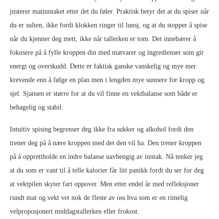
justerer matinntaket etter det du føler. Praktisk betyr det at du spiser når
du er sulten, ikke fordi klokken ringer til lunsj, og at du stopper å spise
når du kjenner deg mett, ikke når tallerken er tom. Det innebærer å
fokusere på å fylle kroppen din med matvarer og ingredienser som gir
energi og overskudd. Dette er faktisk ganske vanskelig og mye mer
krevende enn å følge en plan men i lengden mye sunnere for kropp og
sjel. Sjansen er større for at du vil finne en vektbalanse som både er
behagelig og stabil.
Intuitiv spising begrenser deg ikke fra sukker og alkohol fordi den
trener deg på å nære kroppen med det den vil ha. Den trener kroppen
på å opprettholde en indre balanse uavhengig av inntak. Nå tenker jeg
at du som er vant til å telle kalorier får litt panikk fordi du ser for deg
at vektpilen skyter fart oppover. Men etter endel år med refleksjoner
rundt mat og vekt vet nok de fleste av oss hva som er en rimelig
velproposjonert middagstallerken eller frokost.