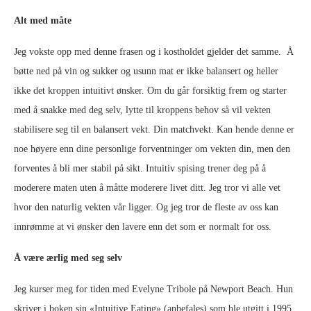
Alt med måte
Jeg vokste opp med denne frasen og i kostholdet gjelder det samme. Å
bøtte ned på vin og sukker og usunn mat er ikke balansert og heller
ikke det kroppen intuitivt ønsker. Om du går forsiktig frem og starter
med å snakke med deg selv, lytte til kroppens behov så vil vekten
stabilisere seg til en balansert vekt. Din matchvekt. Kan hende denne er
noe høyere enn dine personlige forventninger om vekten din, men den
forventes å bli mer stabil på sikt. Intuitiv spising trener deg på å
moderere maten uten å måtte moderere livet ditt. Jeg tror vi alle vet
hvor den naturlig vekten vår ligger. Og jeg tror de fleste av oss kan
innrømme at vi ønsker den lavere enn det som er normalt for oss.
Å være ærlig med seg selv
Jeg kurser meg for tiden med Evelyne Tribole på Newport Beach. Hun
skriver i boken sin «Intuitive Eating» (anbefales) som ble utgitt i 1995