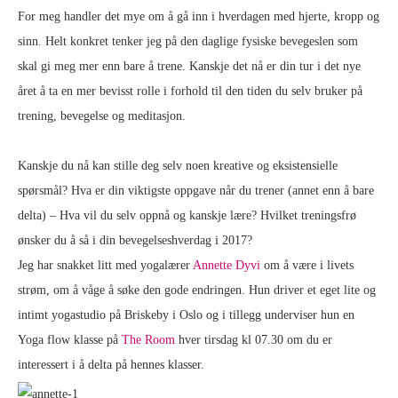
For meg handler det mye om å gå inn i hverdagen med hjerte, kropp og
sinn. Helt konkret tenker jeg på den daglige fysiske bevegeslen som
skal gi meg mer enn bare å trene. Kanskje det nå er din tur i det nye
året å ta en mer bevisst rolle i forhold til den tiden du selv bruker på
trening, bevegelse og meditasjon.
Kanskje du nå kan stille deg selv noen kreative og eksistensielle
spørsmål? Hva er din viktigste oppgave når du trener (annet enn å bare
delta) – Hva vil du selv oppnå og kanskje lære? Hvilket treningsfrø
ønsker du å så i din bevegelseshverdag i 2017?
Jeg har snakket litt med yogalærer
Annette Dyvi
om å være i livets
strøm, om å våge å søke den gode endringen. Hun driver et eget lite og
intimt yogastudio på Briskeby i Oslo og i tillegg underviser hun en
Yoga flow klasse på
The Room
hver tirsdag kl 07.30 om du er
interessert i å delta på hennes klasser.