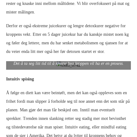
rester og knaske inni mellom måltidene. Vi blir overfokusert på mat og
mister målingen.
Derfor er også ekstreme juicekurer og lengre detoxkurer negative for
kroppens vekt. Etter en 5 dager juicekur har du kanskje mistet noen kg
og føler deg lettere, men du har senket metabolismen og sjansen for at
du veier enda litt mer også her før detoxen startet er stor.
Det å ta seg litt tid til å kjenne hva kroppen vil ha er en prosess.
Intuitiv spising
Å følge en diett kan være beintøft, men det kan også oppleves som en
frihet fordi man slipper å forholde seg til noe annet enn det som står på
planen. Man gjør det man får beskjed om. Inntil man eventuelt
sprekker. Trenden innen slanking retter seg stadig mer mot bevissthet
og tilstedeværelse når man spiser. Intuitiv eating, eller mindful eating
som de sier i Amerika. Det betyr at du lytter til kroppens behov og