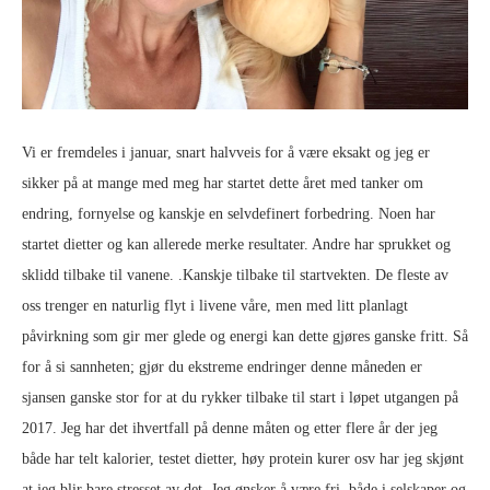
Vi er fremdeles i januar, snart halvveis for å være eksakt og jeg er
sikker på at mange med meg har startet dette året med tanker om
endring, fornyelse og kanskje en selvdefinert forbedring. Noen har
startet dietter og kan allerede merke resultater. Andre har sprukket og
sklidd tilbake til vanene. .Kanskje tilbake til startvekten. De fleste av
oss trenger en naturlig flyt i livene våre, men med litt planlagt
påvirkning som gir mer glede og energi kan dette gjøres ganske fritt. Så
for å si sannheten; gjør du ekstreme endringer denne måneden er
sjansen ganske stor for at du rykker tilbake til start i løpet utgangen på
2017. Jeg har det ihvertfall på denne måten og etter flere år der jeg
både har telt kalorier, testet dietter, høy protein kurer osv har jeg skjønt
at jeg blir bare stresset av det. Jeg ønsker å være fri, både i selskaper og