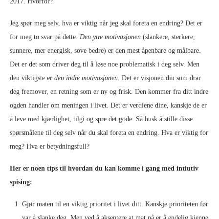
2017. Hvorfor?
Jeg spør meg selv, hva er viktig når jeg skal foreta en endring? Det er
for meg to svar på dette.
Den ytre motivasjonen
(slankere, sterkere,
sunnere, mer energisk, sove bedre) er den mest åpenbare og målbare.
Det er det som driver deg til å løse noe problematisk i deg selv. Men
den viktigste er
den indre motivasjonen.
Det er visjonen din som drar
deg fremover, en retning som er ny og frisk. Den kommer fra ditt indre
ogden handler om meningen i livet. Det er verdiene dine, kanskje de er
å leve med kjærlighet, tilgi og spre det gode. Så husk å stille disse
spørsmålene til deg selv når du skal foreta en endring. Hva er viktig for
meg? Hva er betydningsfull?
Her er noen tips til hvordan du kan komme i gang med intiutiv
spising:
Gjør maten til en viktig prioritet i livet ditt. Kanskje prioriteten før
var å slanke deg. Men ved å akseptere at mat nå er å endelig kjenne