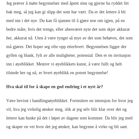
Jeg prøver å møte begynnelser med åpent sinn og gjerne ha ryddet litt
bak meg, så jeg kan gi slipp det som har vært. Da er det lettere å bli
med inn i det nye. Du kan få sjansen til å gjøre noe om igjen, på en
bedre måte, hvis det trengs, eller ubesværet nyte det som skjer akkurat
her, akkurat nå. Uten å være tynget så mye av det som behøves, det som
må gjøres. Det hoper seg ofte opp etterhvert. Begynnelsen ligger der
gyllen og blank, fylt av alle muligheter, potensial. Den er en invitasjon
inn i øyeblikket. Mestrer vi øyeblikkets kunst, å være fullt og helt
tilstede her og nå, er hvert øyeblikk en potent begynnelse!
Hva skal til for å skape en god endring i et nytt år?
Være bevisst i handlingsøyeblikket. Formulere en intensjon for hvor jeg
vil, hva jeg virkelig ønsker meg, slik at jeg selv blir klar over det og
lettere kan huske på det i løpet av dagene som kommer. Da blir jeg med
og skaper en vei hvor det jeg ønsker, kan begynne å virke og bli sant.