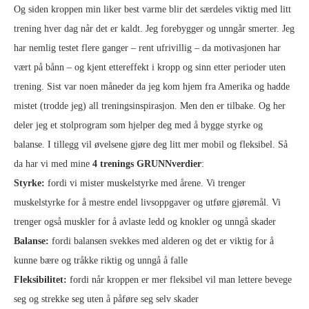
Og siden kroppen min liker best varme blir det særdeles viktig med litt
trening hver dag når det er kaldt. Jeg forebygger og unngår smerter. Jeg
har nemlig testet flere ganger – rent ufrivillig – da motivasjonen har
vært på bånn – og kjent ettereffekt i kropp og sinn etter perioder uten
trening. Sist var noen måneder da jeg kom hjem fra Amerika og hadde
mistet (trodde jeg) all treningsinspirasjon. Men den er tilbake. Og her
deler jeg et stolprogram som hjelper deg med å bygge styrke og
balanse. I tillegg vil øvelsene gjøre deg litt mer mobil og fleksibel. Så
da har vi med mine
4 trenings GRUNNverdier
:
Styrke:
fordi vi mister muskelstyrke med årene. Vi trenger
muskelstyrke for å mestre endel livsoppgaver og utføre gjøremål. Vi
trenger også muskler for å avlaste ledd og knokler og unngå skader
Balanse:
fordi balansen svekkes med alderen og det er viktig for å
kunne bære og tråkke riktig og unngå å falle
Fleksibilitet:
fordi når kroppen er mer fleksibel vil man lettere bevege
seg og strekke seg uten å påføre seg selv skader