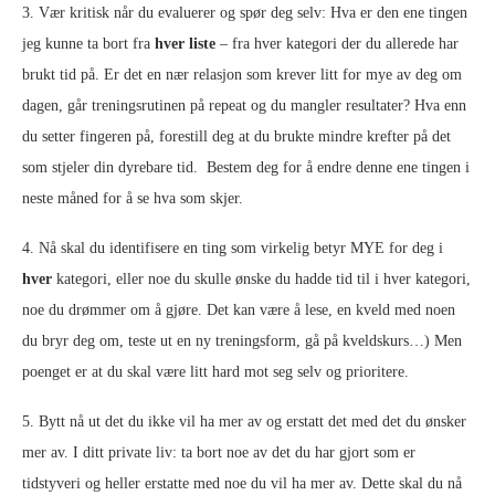
3. Vær kritisk når du evaluerer og spør deg selv: Hva er den ene tingen
jeg kunne ta bort fra
hver liste
– fra hver kategori der du allerede har
brukt tid på. Er det en nær relasjon som krever litt for mye av deg om
dagen, går treningsrutinen på repeat og du mangler resultater? Hva enn
du setter fingeren på, forestill deg at du brukte mindre krefter på det
som stjeler din dyrebare tid. Bestem deg for å endre denne ene tingen i
neste måned for å se hva som skjer.
4. Nå skal du identifisere en ting som virkelig betyr MYE for deg i
hver
kategori, eller noe du skulle ønske du hadde tid til i hver kategori,
noe du drømmer om å gjøre. Det kan være å lese, en kveld med noen
du bryr deg om, teste ut en ny treningsform, gå på kveldskurs…) Men
poenget er at du skal være litt hard mot seg selv og prioritere.
5. Bytt nå ut det du ikke vil ha mer av og erstatt det med det du ønsker
mer av. I ditt private liv: ta bort noe av det du har gjort som er
tidstyveri og heller erstatte med noe du vil ha mer av. Dette skal du nå