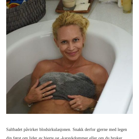
Saltbadet påvirker blodsirkulasjonen. Snakk derfor gjerne med legen
din først om lider av hjerte og -karsykdommer eller om du bruker