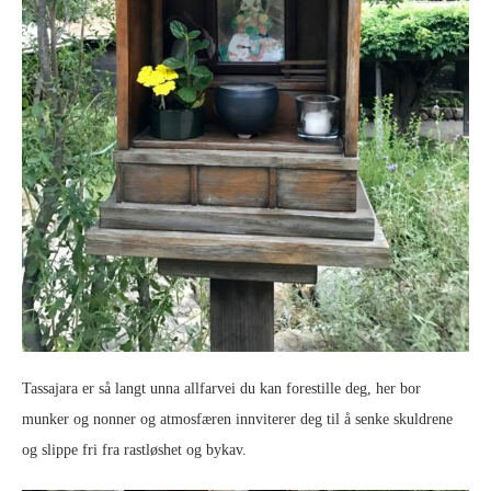
Tassajara er så langt unna allfarvei du kan forestille deg, her bor
munker og nonner og atmosfæren innviterer deg til å senke skuldrene
og slippe fri fra rastløshet og bykav.