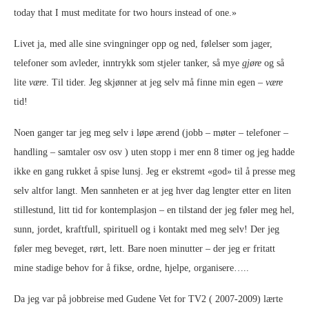
today that I must meditate for two hours instead of one.»
Livet ja, med alle sine svingninger opp og ned, følelser som jager,
telefoner som avleder, inntrykk som stjeler tanker, så mye
gjøre
og så
lite
være
. Til tider. Jeg skjønner at jeg selv må finne min egen –
være
tid!
Noen ganger tar jeg meg selv i løpe ærend (jobb – møter – telefoner –
handling – samtaler osv osv ) uten stopp i mer enn 8 timer og jeg hadde
ikke en gang rukket å spise lunsj. Jeg er ekstremt «god» til å presse meg
selv altfor langt. Men sannheten er at jeg hver dag lengter etter en liten
stillestund, litt tid for kontemplasjon – en tilstand der jeg føler meg hel,
sunn, jordet, kraftfull, spirituell og i kontakt med meg selv! Der jeg
føler meg beveget, rørt, lett. Bare noen minutter – der jeg er fritatt
mine stadige behov for å fikse, ordne, hjelpe, organisere…..
Da jeg var på jobbreise med Gudene Vet for TV2 ( 2007-2009) lærte