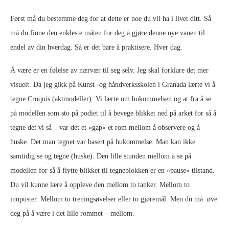
Først må du bestemme deg for at dette er noe du vil ha i livet ditt. Så
må du finne den enkleste måten for deg å gjøre denne nye vanen til
endel av din hverdag. Så er det bare å praktisere. Hver dag.
Å være er en følelse av nærvær til seg selv. Jeg skal forklare det mer
visuelt. Da jeg gikk på Kunst -og håndverksskolen i Granada lærte vi å
tegne Croquis (aktmodeller). Vi lærte om hukommelsen og at fra å se
på modellen som sto på podiet til å bevege blikket ned på arket for så å
tegne det vi så – var det et «gap» et rom mellom å observere og å
huske. Det man tegnet var basert på hukommelse. Man kan ikke
samtidig se og tegne (huske). Den lille stunden mellom å se på
modellen for så å flytte blikket til tegneblokken er en «pause» tilstand.
Du vil kunne lære å oppleve den mellom to tanker. Mellom to
innpuster. Mellom to treningsøvelser eller to gjøremål. Men du må øve
deg på å være i det lille rommet – mellom.