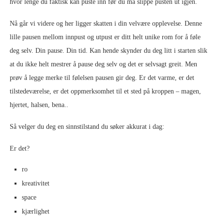
hvor lenge du faktisk kan puste inn før du må slippe pusten ut igjen.
Nå går vi videre og her ligger skatten i din velvære opplevelse. Denne
lille pausen mellom innpust og utpust er ditt helt unike rom for å føle
deg selv. Din pause. Din tid. Kan hende skynder du deg litt i starten slik
at du ikke helt mestrer å pause deg selv og det er selvsagt greit. Men
prøv å legge merke til følelsen pausen gir deg. Er det varme, er det
tilstedeværelse, er det oppmerksomhet til et sted på kroppen – magen,
hjertet, halsen, bena..
Så velger du deg en sinnstilstand du søker akkurat i dag:
Er det?
ro
kreativitet
space
kjærlighet