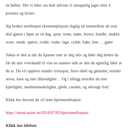
en helhet. Der vi føler oss hele selvom vi ustoppelig jager etter å
prestere og levere.
Jeg bruker meditasjon (kontemplasjon) daglig nå innimellom alt som
skal gjøres i løpet av en dag, spise, trene, møte, levere, handle, snakke,
svare, sende, spørre, rydde, vaske, lage, rydde, bake, lese…..gjøre
Saken er den at når du kjenner mer av deg selv og føler deg helere da
får du mer overskudd til vise en sannere side av den du egentlig føler at
du er. Du vil oppleve mindre irritasjon, ferre uhell og glemsler, mindre
stress, kaos og mer tålmodighet… Og i tillegg utstråler du mer
kjærlighet, medmenneskelighet, glede, raushet, og selvsagt fred.
Klikk her dersom du vil teste hjertemeditasjon:
https://monicaoien.no/2016/07/05/hjertemeditasjon/
Klikk inn følelsen