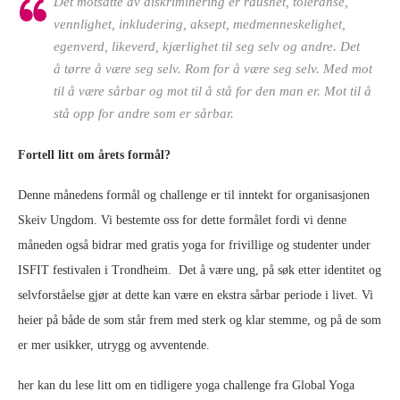
Det motsatte av diskriminering er raushet, toleranse,
vennlighet, inkludering, aksept, medmenneskelighet,
egenverd, likeverd, kjærlighet til seg selv og andre. Det
å tørre å være seg selv. Rom for å være seg selv. Med mot
til å være sårbar og mot til å stå for den man er. Mot til å
stå opp for andre som er sårbar.
Fortell litt om årets formål?
Denne månedens formål og challenge er til inntekt for organisasjonen
Skeiv Ungdom. Vi bestemte oss for dette formålet fordi vi denne
måneden også bidrar med gratis yoga for frivillige og studenter under
ISFIT festivalen i Trondheim. Det å være ung, på søk etter identitet og
selvforståelse gjør at dette kan være en ekstra sårbar periode i livet. Vi
heier på både de som står frem med sterk og klar stemme, og på de som
er mer usikker, utrygg og avventende.
her kan du lese litt om en tidligere yoga challenge fra Global Yoga