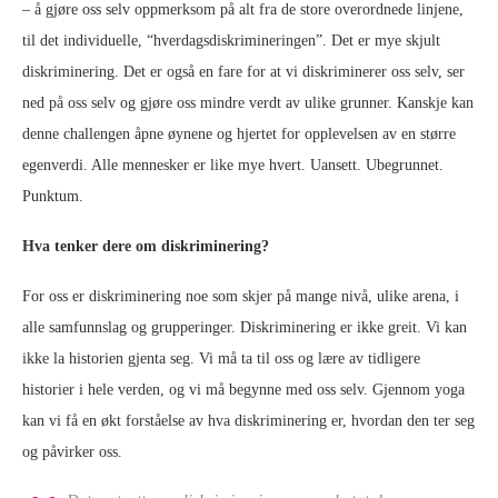
– å gjøre oss selv oppmerksom på alt fra de store overordnede linjene,
til det individuelle, “hverdagsdiskrimineringen”. Det er mye skjult
diskriminering. Det er også en fare for at vi diskriminerer oss selv, ser
ned på oss selv og gjøre oss mindre verdt av ulike grunner. Kanskje kan
denne challengen åpne øynene og hjertet for opplevelsen av en større
egenverdi. Alle mennesker er like mye hvert. Uansett. Ubegrunnet.
Punktum.
Hva tenker dere om diskriminering?
For oss er diskriminering noe som skjer på mange nivå, ulike arena, i
alle samfunnslag og grupperinger. Diskriminering er ikke greit. Vi kan
ikke la historien gjenta seg. Vi må ta til oss og lære av tidligere
historier i hele verden, og vi må begynne med oss selv. Gjennom yoga
kan vi få en økt forståelse av hva diskriminering er, hvordan den ter seg
og påvirker oss.