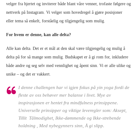
velger fra hjertet og inviterer både blant våre venner, trofaste følgere og
nettverk på Instagram. Vi velger som hovedregel å gjøre posisjoner
eller tema så enkelt, forståelig og tilgjengelig som mulig.
For hvem er denne, kan alle delta?
Alle kan delta. Det er et mål at den skal være tilgjengelig og mulig å
delta på for så mange som mulig. Budskapet er å gi rom for, inkludere
både andre og seg selv med vennlighet og åpent sinn. Vi er alle ulike og
unike – og det er vakkert.
I denne challengen har vi igjen fokus på yin yoga fordi de
fleste av oss behøver mer balanse i livet. Mye av
inspirasjonen er hentet fra mindfulness prinsippene.
Universelle prinsipper og viktige leveregler som: Aksept,
Tillit Tålmodighet, Ikke-dømmende og Ikke-strebende
holdning , Med nybegynners sinn, Å gi slipp.