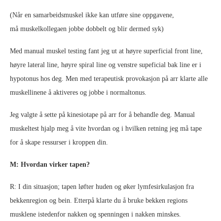
(Når en samarbeidsmuskel ikke kan utføre sine oppgavene,
må muskelkollegaen jobbe dobbelt og blir dermed syk)
Med manual muskel testing fant jeg ut at høyre superficial front line,
høyre lateral line, høyre spiral line og venstre supeficial bak line er i
hypotonus hos deg. Men med terapeutisk provokasjon på arr klarte alle
muskellinene å aktiveres og jobbe i normaltonus.
Jeg valgte å sette på kinesiotape på arr for å behandle deg. Manual
muskeltest hjalp meg å vite hvordan og i hvilken retning jeg må tape
for å skape ressurser i kroppen din.
M: Hvordan virker tapen?
R: I din situasjon; tapen løfter huden og øker lymfesirkulasjon fra
bekkenregion og bein. Etterpå klarte du å bruke bekken regions
musklene istedenfor nakken og spenningen i nakken minskes.