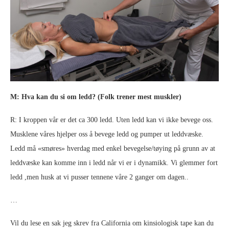
M: Hva kan du si om ledd? (Folk trener mest muskler)
R: I kroppen vår er det ca 300 ledd. Uten ledd kan vi ikke bevege oss.
Musklene våres hjelper oss å bevege ledd og pumper ut leddvæske.
Ledd må «smøres» hverdag med enkel bevegelse/tøying på grunn av at
leddvæske kan komme inn i ledd når vi er i dynamikk. Vi glemmer fort
ledd ,men husk at vi pusser tennene våre 2 ganger om dagen..
…
Vil du lese en sak jeg skrev fra California om kinsiologisk tape kan du