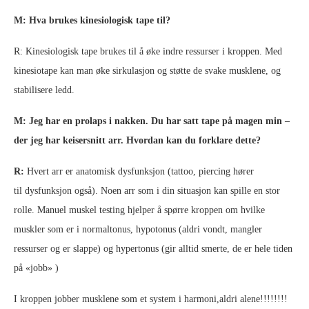
M: Hva brukes kinesiologisk tape til?
R: Kinesiologisk tape brukes til å øke indre ressurser i kroppen. Med
kinesiotape kan man øke sirkulasjon og støtte de svake musklene, og
stabilisere ledd.
M: Jeg har en prolaps i nakken. Du har satt tape på magen min –
der jeg har keisersnitt arr. Hvordan kan du forklare dette?
R:
Hvert arr er anatomisk dysfunksjon (tattoo, piercing hører
til dysfunksjon også). Noen arr som i din situasjon kan spille en stor
rolle. Manuel muskel testing hjelper å spørre kroppen om hvilke
muskler som er i normaltonus, hypotonus (aldri vondt, mangler
ressurser og er slappe) og hypertonus (gir alltid smerte, de er hele tiden
på «jobb» )
I kroppen jobber musklene som et system i harmoni,aldri alene!!!!!!!!