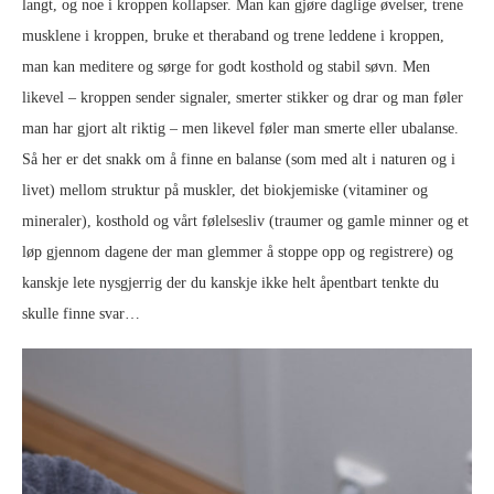
langt, og noe i kroppen kollapser. Man kan gjøre daglige øvelser, trene
musklene i kroppen, bruke et theraband og trene leddene i kroppen,
man kan meditere og sørge for godt kosthold og stabil søvn. Men
likevel – kroppen sender signaler, smerter stikker og drar og man føler
man har gjort alt riktig – men likevel føler man smerte eller ubalanse.
Så her er det snakk om å finne en balanse (som med alt i naturen og i
livet) mellom struktur på muskler, det biokjemiske (vitaminer og
mineraler), kosthold og vårt følelsesliv (traumer og gamle minner og et
løp gjennom dagene der man glemmer å stoppe opp og registrere) og
kanskje lete nysgjerrig der du kanskje ikke helt åpentbart tenkte du
skulle finne svar…