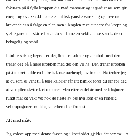
fokusere på å fylle kroppen din med matvarer og ingredienser som gir
energi og overskudd. Dette er faktisk ganske vanskelig og mye mer
krevende enn å følge en plan men i lengden mye sunnere for kropp og
sjel. Sjansen er større for at du vil finne en vektbalanse som både er
behagelig og stabil.
Intuitiv spising begrenser deg ikke fra sukker og alkohol fordi den
trener deg på å nære kroppen med det den vil ha. Den trener kroppen
på å opprettholde en indre balanse uavhengig av inntak. Nå tenker jeg
at du som er vant til å telle kalorier får litt panikk fordi du ser for deg
at vektpilen skyter fart oppover. Men etter endel år med refleksjoner
rundt mat og vekt vet nok de fleste av oss hva som er en rimelig
velproposjonert middagstallerken eller frokost.
Alt med måte
Jeg vokste opp med denne frasen og i kostholdet gjelder det samme. Å