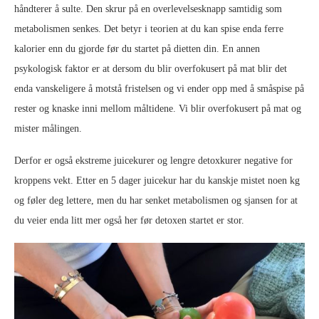
håndterer å sulte. Den skrur på en overlevelsesknapp samtidig som
metabolismen senkes. Det betyr i teorien at du kan spise enda ferre
kalorier enn du gjorde før du startet på dietten din. En annen
psykologisk faktor er at dersom du blir overfokusert på mat blir det
enda vanskeligere å motstå fristelsen og vi ender opp med å småspise på
rester og knaske inni mellom måltidene. Vi blir overfokusert på mat og
mister målingen.
Derfor er også ekstreme juicekurer og lengre detoxkurer negative for
kroppens vekt. Etter en 5 dager juicekur har du kanskje mistet noen kg
og føler deg lettere, men du har senket metabolismen og sjansen for at
du veier enda litt mer også her før detoxen startet er stor.