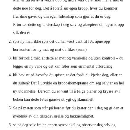
Men er du lei av å veksle opp og ned i vekt og ønsker mer frihet er
dette noe for deg. Det å forstå sin egen kropp, hvor du kommer
fra, dine gaver og din egen lidenskap som gjør at du er deg.
Prioriter dette og ta eierskap i deg selv og akseptere din egen kropp
slik den er.
spis ny mat, ikke spis det du har vært vant til før, åpne opp
horisonten for ny mat og mat du liker (sunn)
bli fortrolig med at dette er nytt og vanskelig og uten kontroll – du
legger en ny vane og det kan føles som en mental utfordring
bli bevisst på hvorfor du spiser, er det fordi du kjeder deg, eller er
du sulten? Det å utvikle en kroppskomeptanse om seg selv er en hel
ny utdannelse. Dersom du er vant til å følge planer og krysse av i
boken kan dette føles ganske utrygt og skummelt.
Se på maten som står på bordet før du kaster den i deg og gi den et
øyeblikk av din tilstedeværelse og takknemlighet.
se på deg selv fra en annen synsvinkel og observer deg selv og