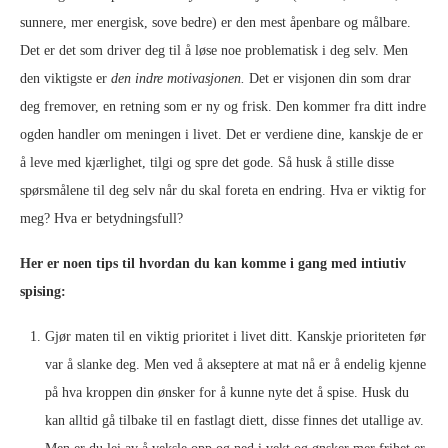
sunnere, mer energisk, sove bedre) er den mest åpenbare og målbare.
Det er det som driver deg til å løse noe problematisk i deg selv. Men
den viktigste er
den indre motivasjonen.
Det er visjonen din som drar
deg fremover, en retning som er ny og frisk. Den kommer fra ditt indre
ogden handler om meningen i livet. Det er verdiene dine, kanskje de er
å leve med kjærlighet, tilgi og spre det gode. Så husk å stille disse
spørsmålene til deg selv når du skal foreta en endring. Hva er viktig for
meg? Hva er betydningsfull?
Her er noen tips til hvordan du kan komme i gang med intiutiv
spising:
Gjør maten til en viktig prioritet i livet ditt. Kanskje prioriteten før
var å slanke deg. Men ved å akseptere at mat nå er å endelig kjenne
på hva kroppen din ønsker for å kunne nyte det å spise. Husk du
kan alltid gå tilbake til en fastlagt diett, disse finnes det utallige av.