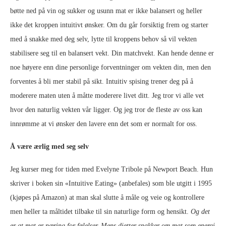
bøtte ned på vin og sukker og usunn mat er ikke balansert og heller
ikke det kroppen intuitivt ønsker. Om du går forsiktig frem og starter
med å snakke med deg selv, lytte til kroppens behov så vil vekten
stabilisere seg til en balansert vekt. Din matchvekt. Kan hende denne er
noe høyere enn dine personlige forventninger om vekten din, men den
forventes å bli mer stabil på sikt. Intuitiv spising trener deg på å
moderere maten uten å måtte moderere livet ditt. Jeg tror vi alle vet
hvor den naturlig vekten vår ligger. Og jeg tror de fleste av oss kan
innrømme at vi ønsker den lavere enn det som er normalt for oss.
Å være ærlig med seg selv
Jeg kurser meg for tiden med Evelyne Tribole på Newport Beach. Hun
skriver i boken sin «Intuitive Eating» (anbefales) som ble utgitt i 1995
(kjøpes på Amazon) at man skal slutte å måle og veie og kontrollere
men heller ta måltidet tilbake til sin naturlige form og hensikt.
Og det
er at mat er næring for følelser. Mens dietter snakker om mat som energi