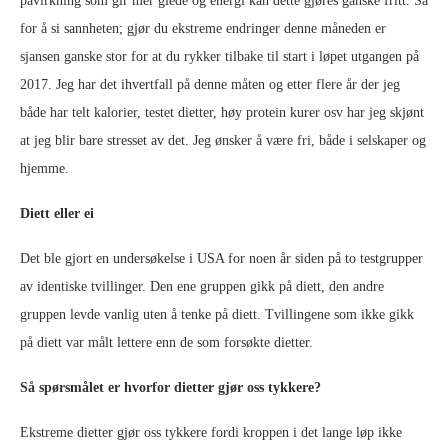
påvirkning som gir mer glede og energi kan dette gjøres ganske fritt. Så
for å si sannheten; gjør du ekstreme endringer denne måneden er
sjansen ganske stor for at du rykker tilbake til start i løpet utgangen på
2017. Jeg har det ihvertfall på denne måten og etter flere år der jeg
både har telt kalorier, testet dietter, høy protein kurer osv har jeg skjønt
at jeg blir bare stresset av det. Jeg ønsker å være fri, både i selskaper og
hjemme.
Diett eller ei
Det ble gjort en undersøkelse i USA for noen år siden på to testgrupper
av identiske tvillinger. Den ene gruppen gikk på diett, den andre
gruppen levde vanlig uten å tenke på diett. Tvillingene som ikke gikk
på diett var målt lettere enn de som forsøkte dietter.
Så spørsmålet er hvorfor dietter gjør oss tykkere?
Ekstreme dietter gjør oss tykkere fordi kroppen i det lange løp ikke