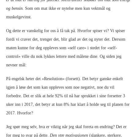
og bensin.
Som om mat ikke er nytelse men kun vektmål og
muskelgevinst.
Og dette er vanskelig for oss å få tak på. Hvorfor spiser vi? Vi spiser
fordi vi craver det, trenger det, blir glad av det og nyter det. Dersom
maten kunne for deg oppleves som «self care» i stedet for «self-
control» ville du nok lykkes lettere med målene dine. Og siden jeg
nevner mål:
På engelsk heter det «Resolution» (forsett). Det betyr ganske enkelt
igjen å løse det som kan oppleves som noe negativt, noe du vil
forbedre. Det er slik at hele 92% til nå har sprukket i sine forsetter 3
uker inn i 2017, det betyr at kun 8% har klart å holde seg til planen for
2017. Hvorfor?
Jeg spør meg selv, hva er viktig når jeg skal foreta en endring? Det er
for meg to svar på dette.
Den ytre motivasjonen
(slankere, sterkere,