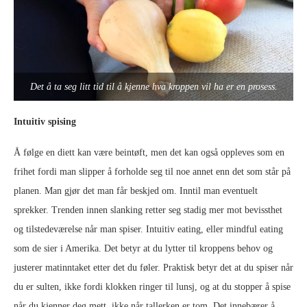
Det å ta seg litt tid til å kjenne hva kroppen vil ha er en prosess.
Intuitiv spising
Å følge en diett kan være beintøft, men det kan også oppleves som en
frihet fordi man slipper å forholde seg til noe annet enn det som står på
planen. Man gjør det man får beskjed om. Inntil man eventuelt
sprekker. Trenden innen slanking retter seg stadig mer mot bevissthet
og tilstedeværelse når man spiser. Intuitiv eating, eller mindful eating
som de sier i Amerika. Det betyr at du lytter til kroppens behov og
justerer matinntaket etter det du føler. Praktisk betyr det at du spiser når
du er sulten, ikke fordi klokken ringer til lunsj, og at du stopper å spise
når du kjenner deg mett, ikke når tallerken er tom. Det innebærer å