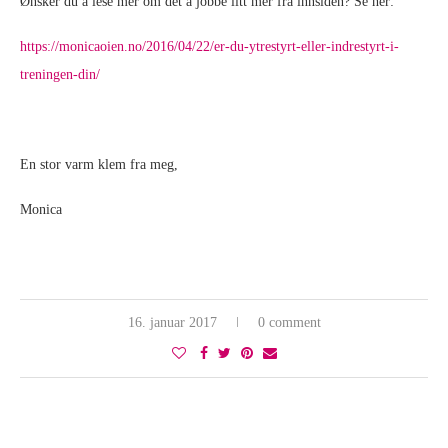
Ønsker du å lese mer om det å jobbe litt mer fra innsiden? Se her:
https://monicaoien.no/2016/04/22/er-du-ytrestyrt-eller-indrestyrt-i-
treningen-din/
En stor varm klem fra meg,
Monica
16. januar 2017
0 comment