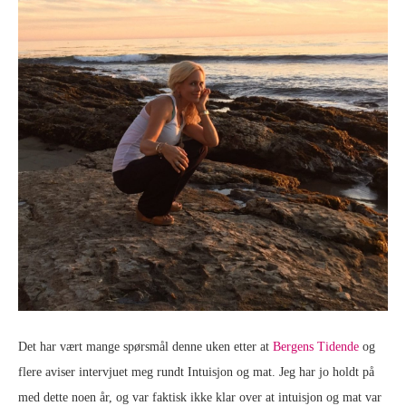
Det har vært mange spørsmål denne uken etter at
Bergens Tidende
og
flere aviser intervjuet meg rundt Intuisjon og mat. Jeg har jo holdt på
med dette noen år, og var faktisk ikke klar over at intuisjon og mat var