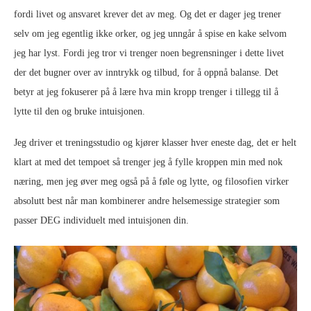
fordi livet og ansvaret krever det av meg. Og det er dager jeg trener
selv om jeg egentlig ikke orker, og jeg unngår å spise en kake selvom
jeg har lyst. Fordi jeg tror vi trenger noen begrensninger i dette livet
der det bugner over av inntrykk og tilbud, for å oppnå balanse. Det
betyr at jeg fokuserer på å lære hva min kropp trenger i tillegg til å
lytte til den og bruke intuisjonen.
Jeg driver et treningsstudio og kjører klasser hver eneste dag, det er helt
klart at med det tempoet så trenger jeg å fylle kroppen min med nok
næring, men jeg øver meg også på å føle og lytte, og filosofien virker
absolutt best når man kombinerer andre helsemessige strategier som
passer DEG individuelt med intuisjonen din.