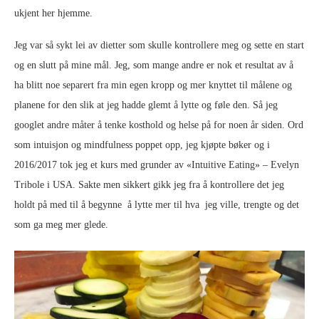
ukjent her hjemme.
Jeg var så sykt lei av dietter som skulle kontrollere meg og sette en start
og en slutt på mine mål. Jeg, som mange andre er nok et resultat av å
ha blitt noe separert fra min egen kropp og mer knyttet til målene og
planene for den slik at jeg hadde glemt å lytte og føle den. Så jeg
googlet andre måter å tenke kosthold og helse på for noen år siden. Ord
som intuisjon og mindfulness poppet opp, jeg kjøpte bøker og i
2016/2017 tok jeg et kurs med grunder av «Intuitive Eating» – Evelyn
Tribole i USA. Sakte men sikkert gikk jeg fra å kontrollere det jeg
holdt på med til å begynne å lytte mer til hva jeg ville, trengte og det
som ga meg mer glede.