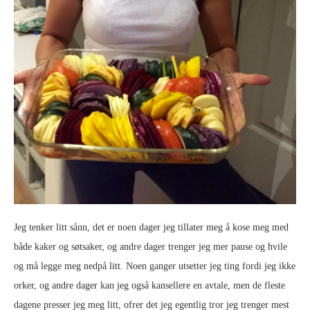
Jeg tenker litt sånn, det er noen dager jeg tillater meg å kose meg med
både kaker og søtsaker, og andre dager trenger jeg mer pause og hvile
og må legge meg nedpå litt. Noen ganger utsetter jeg ting fordi jeg ikke
orker, og andre dager kan jeg også kansellere en avtale, men de fleste
dagene presser jeg meg litt, ofrer det jeg egentlig tror jeg trenger mest