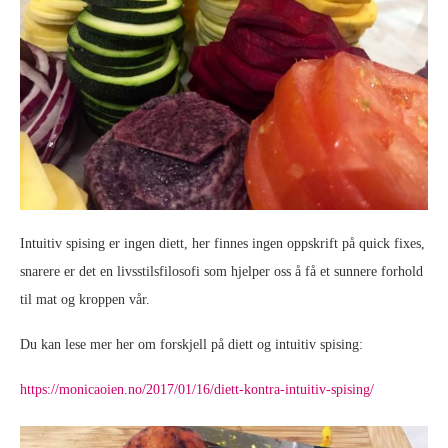
Intuitiv spising er ingen diett, her finnes ingen oppskrift på quick fixes,
snarere er det en livsstilsfilosofi som hjelper oss å få et sunnere forhold
til mat og kroppen vår.
Du kan lese mer her om forskjell på diett og intuitiv spising:
https://monicaoien.no/2017/01/16/diett-kontra-intuitiv-spising/