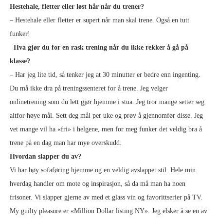
Hestehale, fletter eller løst hår når du trener?
– Hestehale eller fletter er supert når man skal trene. Også en tutt
funker!
Hva gjør du for en rask trening når du ikke rekker å gå på
klasse?
– Har jeg lite tid, så tenker jeg at 30 minutter er bedre enn ingenting.
Du må ikke dra på treningssenteret for å trene. Jeg velger
onlinetrening som du lett gjør hjemme i stua. Jeg tror mange setter seg
altfor høye mål. Sett deg mål per uke og prøv å gjennomfør disse. Jeg
vet mange vil ha «fri» i helgene, men for meg funker det veldig bra å
trene på en dag man har mye overskudd.
Hvordan slapper du av?
Vi har høy sofaføring hjemme og en veldig avslappet stil. Hele min
hverdag handler om mote og inspirasjon, så da må man ha noen
frisoner. Vi slapper gjerne av med et glass vin og favorittserier på TV.
My guilty pleasure er «Million Dollar listing NY». Jeg elsker å se en av