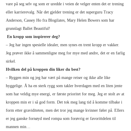
vare på seg selv og som er uredde i veien de velger enten det er trening
eller karrierevalg. Når det gjelder trening er det superguru Tracy
Anderson, Cassey Ho fra Blogilates, Mary Helen Bowers som har
grunnlagt Ballet Beautiful!
En kropp som inspirerer deg?
– Jeg har ingen spesielle idealer, men synes en trent kropp er vakker.
Jeg prøver ikke å sammenligne meg for mye med andre, det er en farlig
sirkel.
Hvilken del på kroppen din liker du best?
– Ryggen min og jeg har vært på mange reiser og ikke alle like
hyggelige. Å ha en sterk rygg som takler hverdagen med en liten jente
som har veldig mye energi, er første prioritet for meg. Jeg er stolt av at
kroppen min er i så god form. Det tok meg lang tid å komme tilbake i
form etter graviditeten, men det tror jeg mange kvinner føler på. Ellers
er jeg ganske fornøyd med rompa som forøvrig er favorittdelen til
mannen min…