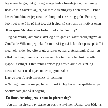
Jeg elsker farger, det gir meg energi både i hverdagen og på trening.
Rosa er min favoritt og jeg har masse treningstøy i den fargen. Denne
høsten kombinerer jeg rosa med burgunder, svart og grått. For meg
betyr det mye å ha på fint tøy, det hjelper så ekstremt på motivasjonen!
Hva spiser/drikker eller lader med etter trening?
– Jeg har veldig lavt blodsukker og blir kjapt en svært dårlig utgave av
Cruella de Ville om jeg ikke får mat, så jeg må hele tiden passe på å få i
meg nok. Siden jeg ofte er ute å reiser og har glutenallergi, så har jeg
alltid med meg sunn snacks i vesken. Nøtter, bar eller frukt er ofte
kjappe løsninger. Etter trening spiser jeg nesten alltid en sunn og
mettende salat med mye bønner og grønnsaker.
Har du noe favoritt musikk til trening?
– Når jeg trener så må jeg ha kul musikk! Jeg har et par spillelister på
Spotify som går på rundgang.
En fitness/treningperson som inspirerer deg?
– Jeg blir inspirerert av sterke og positive kvinner. Damer som både tar