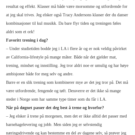
resultat og effekt. Klasser må både være morsomme og utfordrende for
at jeg skal trives. Jeg elsker også Tracy Andersons klasser der du danser
kombinasjoner til kul musikk. Da bare flyr tiden og treningen føles
aldri som et ork!
Favoritt trening i dag?
– Under studietiden bodde jeg i LA i flere år og er nok veldig påvirket
av California-lifestyle på mange måter. Både når det gjelder mat,
trening, mindset og innstilling. Jeg tror aldri noe er umulig og har høye
ambisjoner både for meg selv og andre.
Barre er en slik trening som kombinerer mye av det jeg tror på. Det må
være utfordrende, fengende og tøft. Dessverre er det ikke så mange
steder i Norge som har samme type timer som du får i LA.
Når på døgnet passer det deg best å trene og hvorfor?
– Jeg elsker å trene på morgenen, men det er ikke alltid det passer med
barnehagelevering og jobb. Men siden jeg er selvstendig
næringsdrivende og kan bestemme en del av dagene selv, så prøver jeg