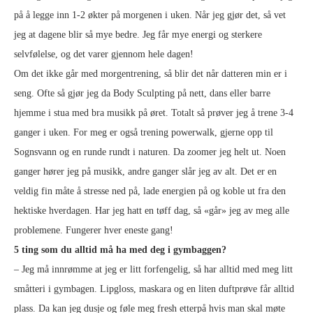
på å legge inn 1-2 økter på morgenen i uken. Når jeg gjør det, så vet
jeg at dagene blir så mye bedre. Jeg får mye energi og sterkere
selvfølelse, og det varer gjennom hele dagen!
Om det ikke går med morgentrening, så blir det når datteren min er i
seng. Ofte så gjør jeg da Body Sculpting på nett, dans eller barre
hjemme i stua med bra musikk på øret. Totalt så prøver jeg å trene 3-4
ganger i uken. For meg er også trening powerwalk, gjerne opp til
Sognsvann og en runde rundt i naturen. Da zoomer jeg helt ut. Noen
ganger hører jeg på musikk, andre ganger slår jeg av alt. Det er en
veldig fin måte å stresse ned på, lade energien på og koble ut fra den
hektiske hverdagen. Har jeg hatt en tøff dag, så «går» jeg av meg alle
problemene. Fungerer hver eneste gang!
5 ting som du alltid må ha med deg i gymbaggen?
– Jeg må innrømme at jeg er litt forfengelig, så har alltid med meg litt
småtteri i gymbagen. Lipgloss, maskara og en liten duftprøve får alltid
plass. Da kan jeg dusje og føle meg fresh etterpå hvis man skal møte