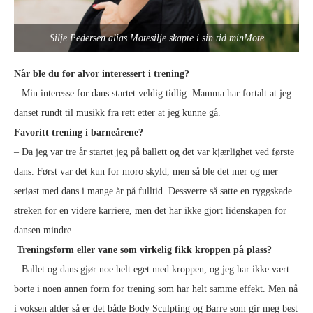
Silje Pedersen alias Motesilje skapte i sin tid minMote
Når ble du for alvor interessert i trening?
– Min interesse for dans startet veldig tidlig. Mamma har fortalt at jeg
danset rundt til musikk fra rett etter at jeg kunne gå.
Favoritt trening i barneårene?
– Da jeg var tre år startet jeg på ballett og det var kjærlighet ved første
dans. Først var det kun for moro skyld, men så ble det mer og mer
seriøst med dans i mange år på fulltid. Dessverre så satte en ryggskade
streken for en videre karriere, men det har ikke gjort lidenskapen for
dansen mindre.
Treningsform eller vane som virkelig fikk kroppen på plass?
– Ballet og dans gjør noe helt eget med kroppen, og jeg har ikke vært
borte i noen annen form for trening som har helt samme effekt. Men nå
i voksen alder så er det både Body Sculpting og Barre som gir meg best