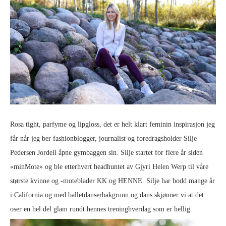
Rosa tight, parfyme og lipgloss, det er helt klart feminin inspirasjon jeg
får når jeg ber fashionblogger, journalist og foredragsholder Silje
Pedersen Jordell åpne gymbaggen sin. Silje startet for flere år siden
«minMote» og ble etterhvert headhuntet av Gjyri Helen Werp til våre
største kvinne og -moteblader KK og HENNE. Silje har bodd mange år
i California og med balletdanserbakgrunn og dans skjønner vi at det
oser en hel del glam rundt hennes treninghverdag som er hellig.