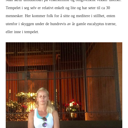
Tempelet i seg selv er relativt enkelt og lite og har seter til ca 30
mennesker. Her kommer folk for å sitte og meditere i stillhet, enten
utenfor i skyggen under de hundrevis av år gamle eucalyptus trærne,
eller inne i tempelet.