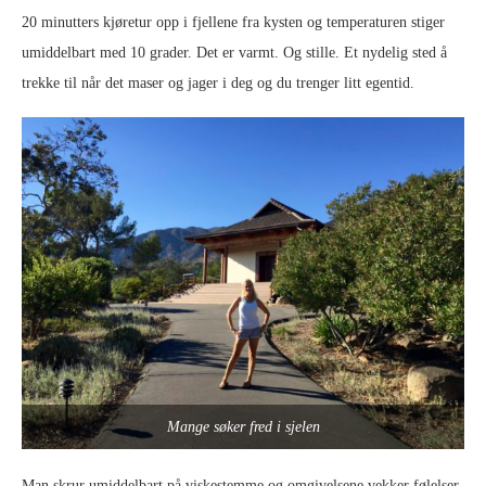
20 minutters kjøretur opp i fjellene fra kysten og temperaturen stiger
umiddelbart med 10 grader. Det er varmt. Og stille. Et nydelig sted å
trekke til når det maser og jager i deg og du trenger litt egentid.
Mange søker fred i sjelen
Man skrur umiddelbart på viskestemme og omgivelsene vekker følelser.