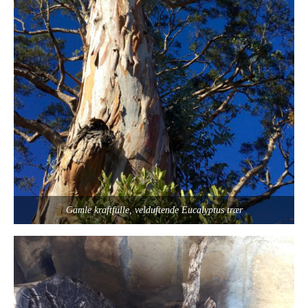
Gamle kraftfulle, velduftende Eucalyptus trær