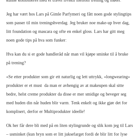
kunne kombineres med et travel livsstil mellom trening og møter.
Jeg har vært hos Lars på Gimle Parfymeri og fått noen gode stylingtips
som passer til min treningshverdag. Jeg bruker noe make-up hver dag,
litt foundation og mascara og ofte en enkel gloss. Lars har gitt meg
noen gode tips på hva som funker:
Hva kan du si er gode handleråd når man vil kjøpe sminke til å bruke
på trening?
«Se etter produkter som gir ett naturlig og lett uttrykk, «longwearing»
produkter er et must da man er avhengig av at makeupen skal sitte
bedre, helst creme produkter da disse er mer smidige og beveger seg
med huden din når huden blir varm. Tenk enkelt og ikke gjør det for
komplisert, derfor er Multiprodukter ideelle!
Ok her får dere bli med på en liten stylingrunde og slik kom jeg til Lars
– usminket (kun bryn som er litt juksefarget fordi de blir litt for lyse