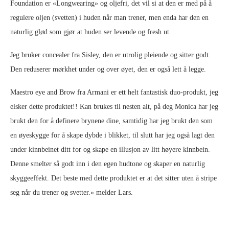
Foundation er «Longwearing» og oljefri, det vil si at den er med på å
regulere oljen (svetten) i huden når man trener, men enda har den en
naturlig glød som gjør at huden ser levende og fresh ut.
Jeg bruker concealer fra Sisley, den er utrolig pleiende og sitter godt.
Den reduserer mørkhet under og over øyet, den er også lett å legge.
Maestro eye and Brow fra Armani er ett helt fantastisk duo-produkt, jeg
elsker dette produktet!! Kan brukes til nesten alt, på deg Monica har jeg
brukt den for å definere brynene dine, samtidig har jeg brukt den som
en øyeskygge for å skape dybde i blikket, til slutt har jeg også lagt den
under kinnbeinet ditt for og skape en illusjon av litt høyere kinnbein.
Denne smelter så godt inn i den egen hudtone og skaper en naturlig
skyggeeffekt. Det beste med dette produktet er at det sitter uten å stripe
seg når du trener og svetter.» melder Lars.