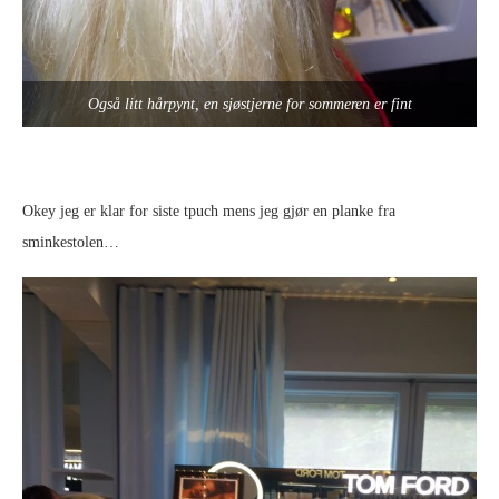
Også litt hårpynt, en sjøstjerne for sommeren er fint
Okey jeg er klar for siste tpuch mens jeg gjør en planke fra
sminkestolen…