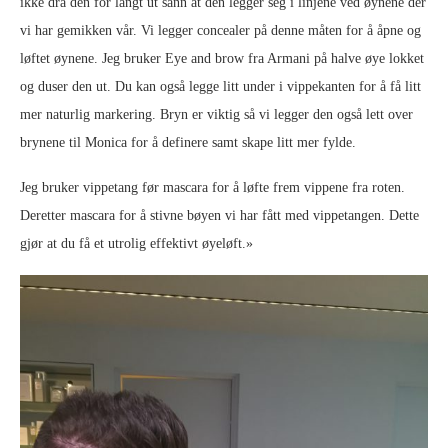
ikke dra den for langt ut sånn at den legger seg i linjene ved øynene der
vi har gemikken vår. Vi legger concealer på denne måten for å åpne og
løftet øynene. Jeg bruker Eye and brow fra Armani på halve øye lokket
og duser den ut. Du kan også legge litt under i vippekanten for å få litt
mer naturlig markering. Bryn er viktig så vi legger den også lett over
brynene til Monica for å definere samt skape litt mer fylde.
Jeg bruker vippetang før mascara for å løfte frem vippene fra roten.
Deretter mascara for å stivne bøyen vi har fått med vippetangen. Dette
gjør at du få et utrolig effektivt øyeløft.»