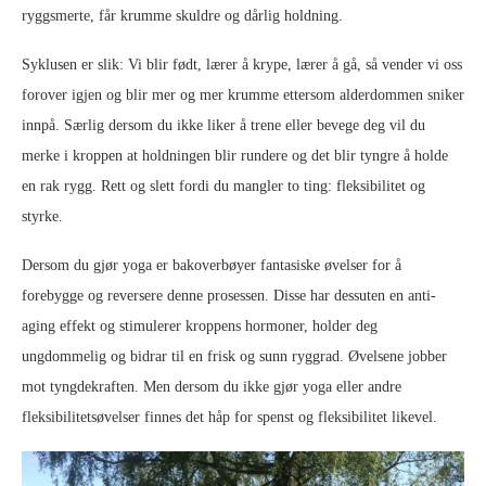
ryggsmerte, får krumme skuldre og dårlig holdning.
Syklusen er slik: Vi blir født, lærer å krype, lærer å gå, så vender vi oss
forover igjen og blir mer og mer krumme ettersom alderdommen sniker
innpå. Særlig dersom du ikke liker å trene eller bevege deg vil du
merke i kroppen at holdningen blir rundere og det blir tyngre å holde
en rak rygg. Rett og slett fordi du mangler to ting: fleksibilitet og
styrke.
Dersom du gjør yoga er bakoverbøyer fantasiske øvelser for å
forebygge og reversere denne prosessen. Disse har dessuten en anti-
aging effekt og stimulerer kroppens hormoner, holder deg
ungdommelig og bidrar til en frisk og sunn ryggrad. Øvelsene jobber
mot tyngdekraften. Men dersom du ikke gjør yoga eller andre
fleksibilitetsøvelser finnes det håp for spenst og fleksibilitet likevel.