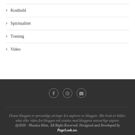
Kosthold
Spiritualitet
Trening
Video
Denne bloggen er personlige ytringer fra utgivere av bloggen. Alle bruk av bilder,
tekst eller video fra bloggen må avtales med bloggens ansvarlige utgiver.
@2020 - Monica Øien. All Right Reserved. Designed and Developed by
PageLook.no
.