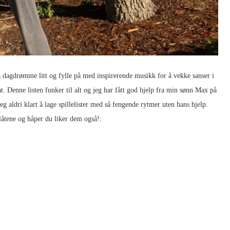
 å dagdrømme litt og fylle på med inspirerende musikk for å vekke sanser i
at. Denne listen funker til alt og jeg har fått god hjelp fra min sønn Max på
g aldri klart å lage spillelister med så fengende rytmer uten hans hjelp.
låtene og håper du liker dem også!: