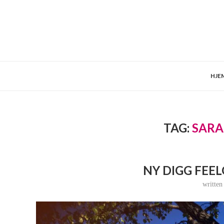
HJE
TAG:
SAR
NY DIGG FEEL
writte