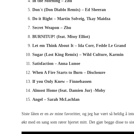
In the Morning – Zhu
Don´t (Don Diablo Remix) – Ed Sheeran
Do it Right – Martin Solveig, Tkay Maidza
Secret Weapon – Zhu
BURNITUP! (feat. Missy Elliot)
Let em Think About It – Ida Corr, Fedde Le Grand
Sugar (Lost King Remix) – Wild Culture, Karmin
Satisfaction – Anna Lunoe
When A Fire Starts to Burn – Disclosure
If you Only Knew – Finnebassen
Almost Home (feat. Damien Jur) -Moby
Angel – Sarah McLachlan
Siste låten er en av mine favoritter, og jeg har vært så heldig å int
økt med en sang som rører hjertet mitt. Det gjør begge disse to sist