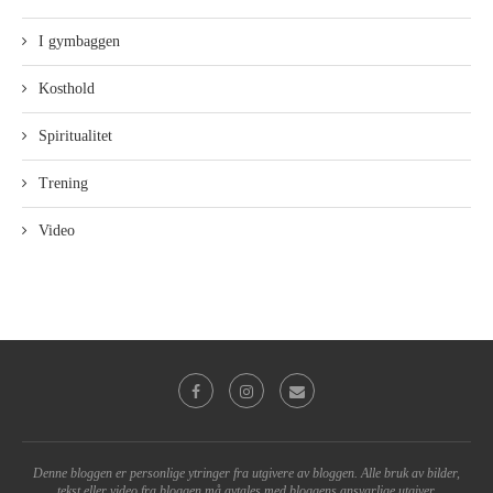
I gymbaggen
Kosthold
Spiritualitet
Trening
Video
Denne bloggen er personlige ytringer fra utgivere av bloggen. Alle bruk av bilder,
tekst eller video fra bloggen må avtales med bloggens ansvarlige utgiver.