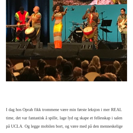
I dag hos Oprah fikk trommene være min første leksjon i mer REAL
time, det var fantastisk å spille, lage lyd og skape et fellesskap i salen
på UCLA. Og legge mobilen bort, og være med på den menneskelige