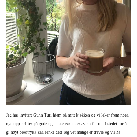
Jeg har invitert Gunn Turi hjem på mitt kjøkken og vi leker frem noen
nye oppskrifter på gode og sunne varianter av kaffe som i stedet for å
gi høyt blodtrykk kan senke det! Jeg vet mange er travle og vil ha