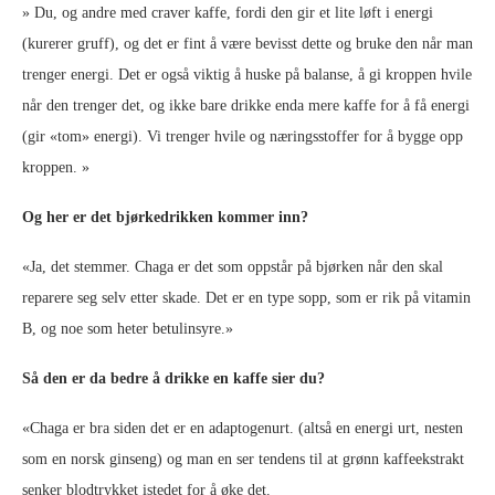
» Du, og andre med craver kaffe, fordi den gir et lite løft i energi
(kurerer gruff), og det er fint å være bevisst dette og bruke den når man
trenger energi. Det er også viktig å huske på balanse, å gi kroppen hvile
når den trenger det, og ikke bare drikke enda mere kaffe for å få energi
(gir «tom» energi). Vi trenger hvile og næringsstoffer for å bygge opp
kroppen. »
Og her er det bjørkedrikken kommer inn?
«Ja, det stemmer. Chaga er det som oppstår på bjørken når den skal
reparere seg selv etter skade. Det er en type sopp, som er rik på vitamin
B, og noe som heter betulinsyre.»
Så den er da bedre å drikke en kaffe sier du?
«Chaga er bra siden det er en adaptogenurt. (altså en energi urt, nesten
som en norsk ginseng) og man en ser tendens til at grønn kaffeekstrakt
senker blodtrykket istedet for å øke det.