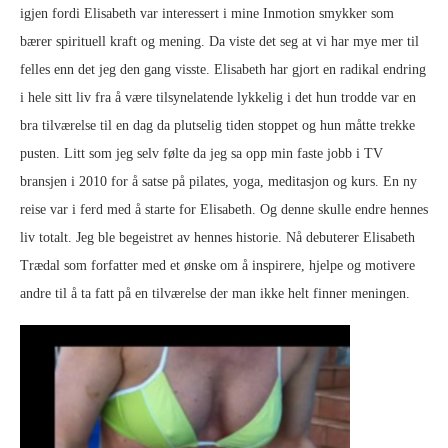
igjen fordi Elisabeth var interessert i mine Inmotion smykker som
bærer spirituell kraft og mening. Da viste det seg at vi har mye mer til
felles enn det jeg den gang visste. Elisabeth har gjort en radikal endring
i hele sitt liv fra å være tilsynelatende lykkelig i det hun trodde var en
bra tilværelse til en dag da plutselig tiden stoppet og hun måtte trekke
pusten. Litt som jeg selv følte da jeg sa opp min faste jobb i TV
bransjen i 2010 for å satse på pilates, yoga, meditasjon og kurs. En ny
reise var i ferd med å starte for Elisabeth. Og denne skulle endre hennes
liv totalt. Jeg ble begeistret av hennes historie. Nå debuterer Elisabeth
Trædal som forfatter med et ønske om å inspirere, hjelpe og motivere
andre til å ta fatt på en tilværelse der man ikke helt finner meningen.