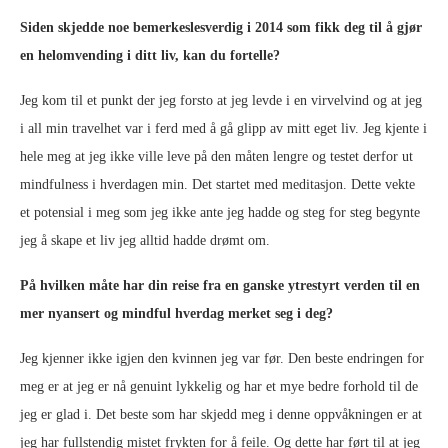
Siden skjedde noe bemerkeslesverdig i 2014 som fikk deg til å gjør
en helomvending i ditt liv, kan du fortelle?
Jeg kom til et punkt der jeg forsto at jeg levde i en virvelvind og at jeg
i all min travelhet var i ferd med å gå glipp av mitt eget liv. Jeg kjente i
hele meg at jeg ikke ville leve på den måten lengre og testet derfor ut
mindfulness i hverdagen min. Det startet med meditasjon. Dette vekte
et potensial i meg som jeg ikke ante jeg hadde og steg for steg begynte
jeg å skape et liv jeg alltid hadde drømt om.
På hvilken måte har din reise fra en ganske ytrestyrt verden til en
mer nyansert og mindful hverdag merket seg i deg?
Jeg kjenner ikke igjen den kvinnen jeg var før. Den beste endringen for
meg er at jeg er nå genuint lykkelig og har et mye bedre forhold til de
jeg er glad i. Det beste som har skjedd meg i denne oppvåkningen er at
jeg har fullstendig mistet frykten for å feile. Og dette har ført til at jeg