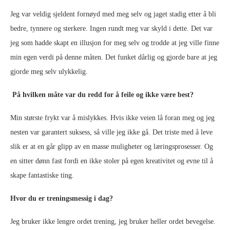
Jeg var veldig sjeldent fornøyd med meg selv og jaget stadig etter å bli
bedre, tynnere og sterkere. Ingen rundt meg var skyld i dette. Det var
jeg som hadde skapt en illusjon for meg selv og trodde at jeg ville finne
min egen verdi på denne måten. Det funket dårlig og gjorde bare at jeg
gjorde meg selv ulykkelig.
På hvilken måte var du redd for å feile og ikke være best?
Min største frykt var å mislykkes. Hvis ikke veien lå foran meg og jeg
nesten var garantert suksess, så ville jeg ikke gå. Det triste med å leve
slik er at en går glipp av en masse muligheter og læringsprosesser. Og
en sitter dønn fast fordi en ikke stoler på egen kreativitet og evne til å
skape fantastiske ting.
Hvor du er treningsmessig i dag?
Jeg bruker ikke lengre ordet trening, jeg bruker heller ordet bevegelse.