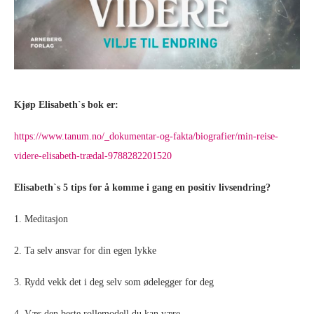
Kjøp Elisabeth`s bok er:
https://www.tanum.no/_dokumentar-og-fakta/biografier/min-reise-
videre-elisabeth-trædal-9788282201520
Elisabeth`s 5 tips for å komme i gang en positiv livsendring?
1. Meditasjon
2. Ta selv ansvar for din egen lykke
3. Rydd vekk det i deg selv som ødelegger for deg
4. Vær den beste rollemodell du kan være