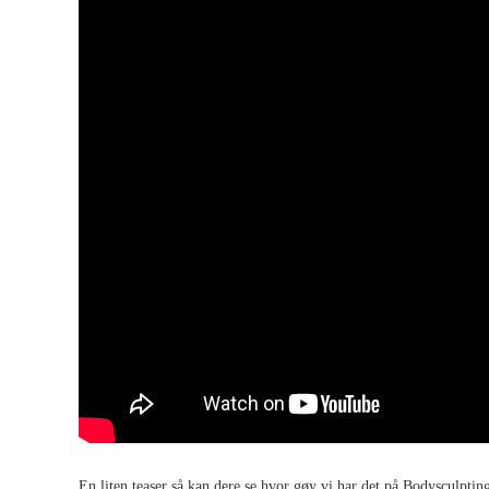
En liten teaser så kan dere se hvor gøy vi har det på Bodysculptin