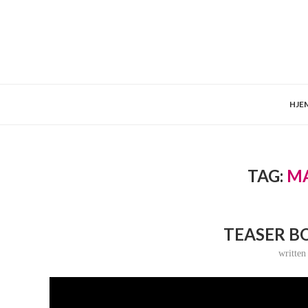
HJE
TAG:
MA
TEASER B
writte