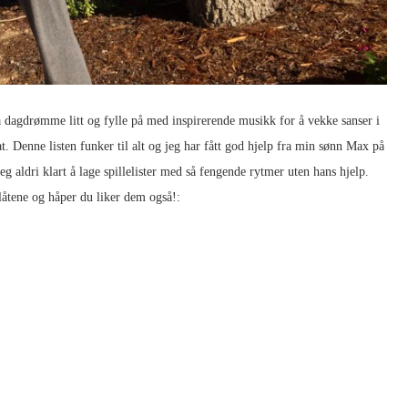
 å dagdrømme litt og fylle på med inspirerende musikk for å vekke sanser i
at. Denne listen funker til alt og jeg har fått god hjelp fra min sønn Max på
g aldri klart å lage spillelister med så fengende rytmer uten hans hjelp.
låtene og håper du liker dem også!: