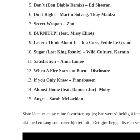
Don´t (Don Diablo Remix) – Ed Sheeran
Do it Right – Martin Solveig, Tkay Maidza
Secret Weapon – Zhu
BURNITUP! (feat. Missy Elliot)
Let em Think About It – Ida Corr, Fedde Le Grand
Sugar (Lost King Remix) – Wild Culture, Karmin
Satisfaction – Anna Lunoe
When A Fire Starts to Burn – Disclosure
If you Only Knew – Finnebassen
Almost Home (feat. Damien Jur) -Moby
Angel – Sarah McLachlan
Siste låten er en av mine favoritter, og jeg har vært så heldig å int
økt med en sang som rører hjertet mitt. Det gjør begge disse to sist