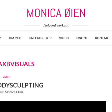
feelgood workout
M
OM MEG
KATEGORIER
VIDEO
ONLINE
KONTAKT
XBVISUALS
Video
ODYSCULPTING
n by
Monica Øien