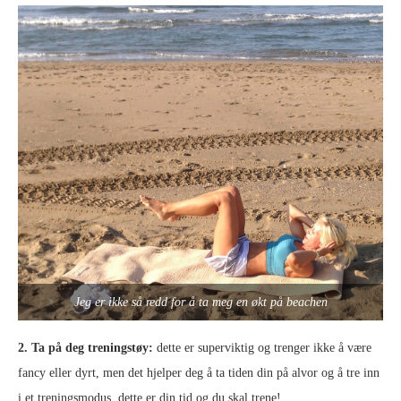
Jeg er ikke så redd for å ta meg en økt på beachen
2. Ta på deg treningstøy:
dette er superviktig og trenger ikke å være
fancy eller dyrt, men det hjelper deg å ta tiden din på alvor og å tre inn
i et treningsmodus, dette er din tid og du skal trene!