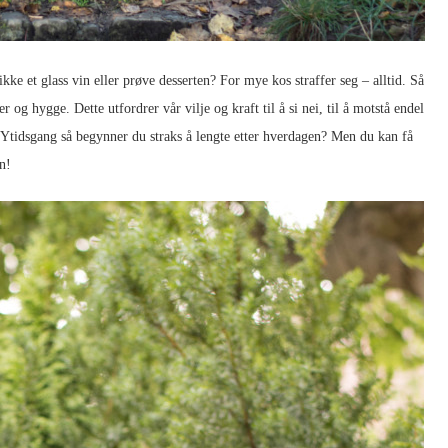
rikke et glass vin eller prøve desserten? For mye kos straffer seg – alltid. Så
og hygge. Dette utfordrer vår vilje og kraft til å si nei, til å motstå endel
HØYtidsgang så begynner du straks å lengte etter hverdagen? Men du kan få
n!