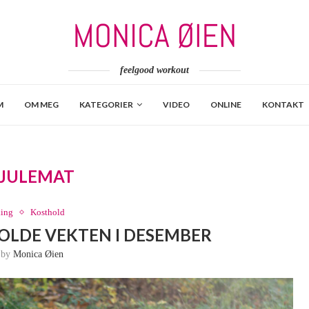
feelgood workout
M
OM MEG
KATEGORIER
VIDEO
ONLINE
KONTAKT
JULEMAT
ing
Kosthold
HOLDE VEKTEN I DESEMBER
n by
Monica Øien