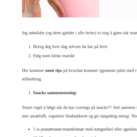
Jeg anbefaler (og dette gjelder i alle ferier) to ting å gjøre når ma
Beveg deg hver dag selvom du har på ferie
Følg noen kloke matråd
Her kommer
noen tips
på hvordan kommer igjennom julen med ribb
stillesitting.
Snacks sammensetning:
Smart regel å følge når du har cravings på snacks!!! Sett samme
mer smakfullt, regulerer blodsukkeret og gir langsiktig energi. N
1 ss peanøttsmør/mandelsmør med stangselleri eller agurksta