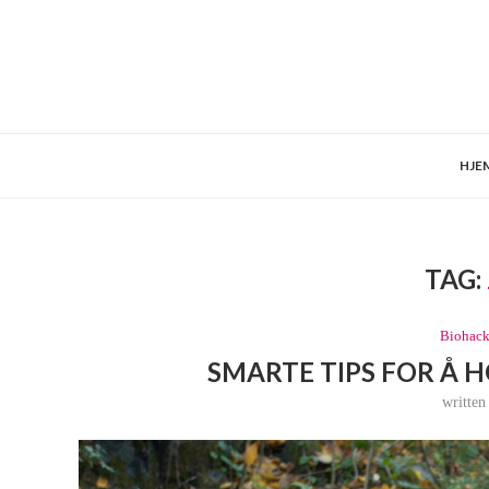
HJE
TAG:
Biohack
SMARTE TIPS FOR Å 
writte