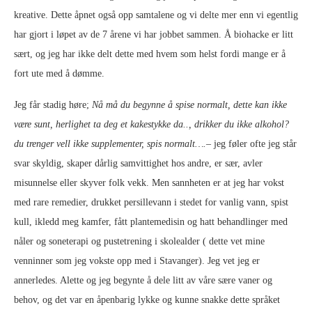
kreative. Dette åpnet også opp samtalene og vi delte mer enn vi egentlig
har gjort i løpet av de 7 årene vi har jobbet sammen. Å biohacke er litt
sært, og jeg har ikke delt dette med hvem som helst fordi mange er å
fort ute med å dømme.
Jeg får stadig høre;
Nå må du begynne å spise normalt, dette kan ikke
være sunt, herlighet ta deg et kakestykke da.., drikker du ikke alkohol?
du trenger vell ikke supplementer, spis normalt….
– jeg føler ofte jeg står
svar skyldig, skaper dårlig samvittighet hos andre, er sær, avler
misunnelse eller skyver folk vekk. Men sannheten er at jeg har vokst
med rare remedier, drukket persillevann i stedet for vanlig vann, spist
kull, ikledd meg kamfer, fått plantemedisin og hatt behandlinger med
nåler og soneterapi og pustetrening i skolealder ( dette vet mine
venninner som jeg vokste opp med i Stavanger). Jeg vet jeg er
annerledes. Alette og jeg begynte å dele litt av våre sære vaner og
behov, og det var en åpenbarig lykke og kunne snakke dette språket