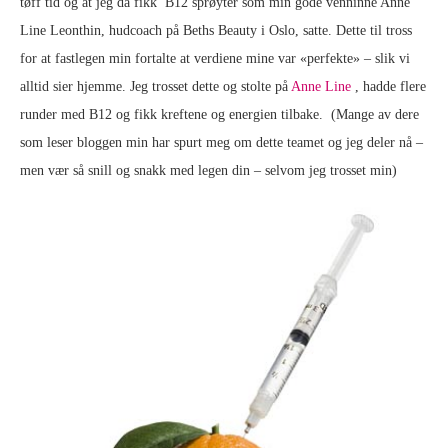
tøff tid og at jeg da fikk B12 sprøyter som min gode venninne Anne
Line Leonthin, hudcoach på Beths Beauty i Oslo, satte. Dette til tross
for at fastlegen min fortalte at verdiene mine var «perfekte» – slik vi
alltid sier hjemme. Jeg trosset dette og stolte på
Anne Line
, hadde flere
runder med B12 og fikk kreftene og energien tilbake. (Mange av dere
som leser bloggen min har spurt meg om dette teamet og jeg deler nå –
men vær så snill og snakk med legen din – selvom jeg trosset min)