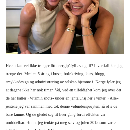
Hvem kan vel ikke trenger litt energipåfyll av og til? Ihvertfall kan jeg
trenge det. Med en 5-åring i huset, bokskriving, kurs, blogg,
smykkedesign og administrering av selskap hjemme i Norge føler jeg
at dagene ikke har nok timer. Vel, ved en tilfeldighet kom jeg over det
de her kaller «Vitamin shots» under en jentelunsj her i vinter. «Alle»
jentene jeg var sammen med tok denne vidundersprøyten, så ofte de
bare kunne. Og de gledet seg til hver gang fordi effekten var
umiddelbar. Hmm, jeg tenkte på meg selv og julen 2015 som var en