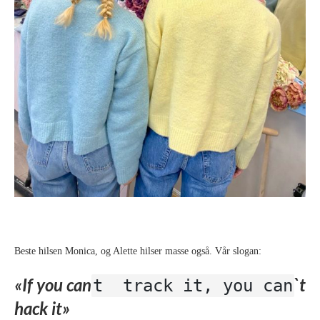
Beste hilsen Monica, og Alette hilser masse også. Vår slogan:
«If you can
`t
t track it, you can
hack it»