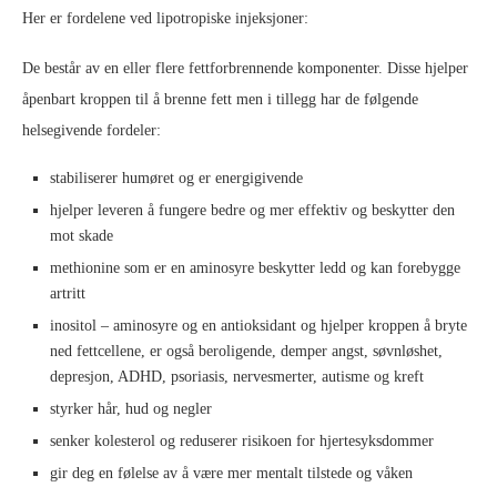
Her er fordelene ved lipotropiske injeksjoner:
De består av en eller flere fettforbrennende komponenter. Disse hjelper
åpenbart kroppen til å brenne fett men i tillegg har de følgende
helsegivende fordeler:
stabiliserer humøret og er energigivende
hjelper leveren å fungere bedre og mer effektiv og beskytter den
mot skade
methionine som er en aminosyre beskytter ledd og kan forebygge
artritt
inositol – aminosyre og en antioksidant og hjelper kroppen å bryte
ned fettcellene, er også beroligende, demper angst, søvnløshet,
depresjon, ADHD, psoriasis, nervesmerter, autisme og kreft
styrker hår, hud og negler
senker kolesterol og reduserer risikoen for hjertesyksdommer
gir deg en følelse av å være mer mentalt tilstede og våken