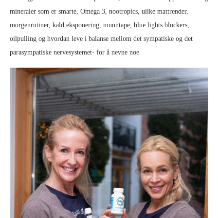
mineraler som er smarte, Omega 3, nootropics, ulike mattrender,
morgenrutiner, kald eksponering, munntape, blue lights blockers,
oilpulling og hvordan leve i balanse mellom det sympatiske og det
parasympatiske nervesystemet- for å nevne noe.