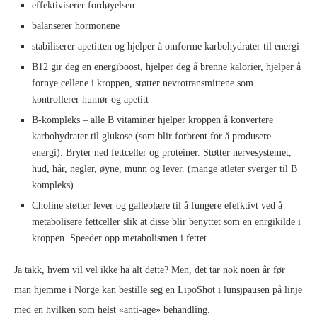
effektiviserer fordøyelsen
balanserer hormonene
stabiliserer apetitten og hjelper å omforme karbohydrater til energi
B12 gir deg en energiboost, hjelper deg å brenne kalorier, hjelper å
fornye cellene i kroppen, støtter nevrotransmittene som
kontrollerer humør og apetitt
B-kompleks – alle B vitaminer hjelper kroppen å konvertere
karbohydrater til glukose (som blir forbrent for å produsere
energi). Bryter ned fettceller og proteiner. Støtter nervesystemet,
hud, hår, negler, øyne, munn og lever. (mange atleter sverger til B
kompleks).
Choline støtter lever og galleblære til å fungere efefktivt ved å
metabolisere fettceller slik at disse blir benyttet som en enrgikilde i
kroppen. Speeder opp metabolismen i fettet.
Ja takk, hvem vil vel ikke ha alt dette? Men, det tar nok noen år før
man hjemme i Norge kan bestille seg en LipoShot i lunsjpausen på linje
med en hvilken som helst «anti-age» behandling.