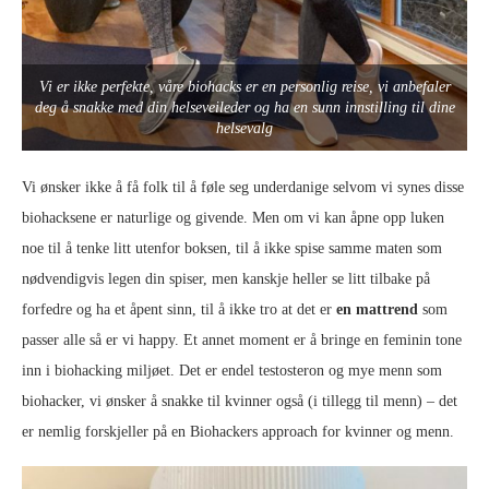
Vi er ikke perfekte, våre biohacks er en personlig reise, vi anbefaler
deg å snakke med din helseveileder og ha en sunn innstilling til dine
helsevalg
Vi ønsker ikke å få folk til å føle seg underdanige selvom vi synes disse
biohacksene er naturlige og givende. Men om vi kan åpne opp luken
noe til å tenke litt utenfor boksen, til å ikke spise samme maten som
nødvendigvis legen din spiser, men kanskje heller se litt tilbake på
forfedre og ha et åpent sinn, til å ikke tro at det er
en mattrend
som
passer alle så er vi happy. Et annet moment er å bringe en feminin tone
inn i biohacking miljøet. Det er endel testosteron og mye menn som
biohacker, vi ønsker å snakke til kvinner også (i tillegg til menn) – det
er nemlig forskjeller på en Biohackers approach for kvinner og menn.