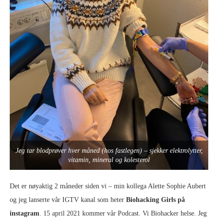
Jeg tar blodprøver hver måned (hos fastlegen) – sjekker elektrolytter,
vitamin, mineral og kolesterol
Det er nøyaktig 2 måneder siden vi – min kollega Alette Sophie Aubert
og jeg lanserte vår IGTV kanal som heter
Biohacking Girls på
instagram
. 15 april 2021 kommer vår Podcast. Vi Biohacker helse. Jeg