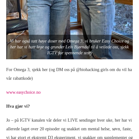
Vi har også tatt høye doser med Omega 3, vi bruker Easy Choice og
her har vi hatt lege og grunder Leiv Bjørndal til å veilede oss, sjekk
IGTV for spennende story
For Omega 3, sjekk her (og DM oss på @biohacking.girls om du vil ha
vår rabattkode)
www.easychoice.no
Hva gjør vi?
Jo – på IGTV kanalen vår deler vi LIVE sendinger hver uke, her har vi
allerede laget over 20 episoder og snakket om mental helse, søvn, faste,
vi har gjort et ekstremt D3 eksperiment, vi snakker om supplementer og