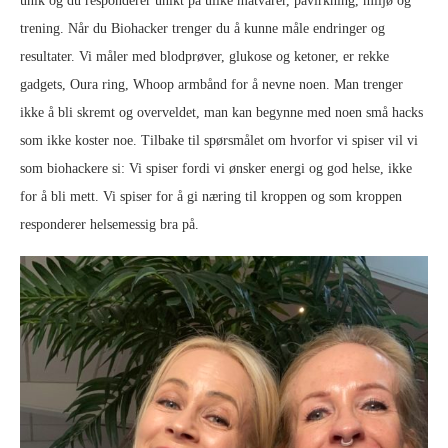
unik og du responderer unikt på ulike matvarer, påvirkning, miljø og
trening. Når du Biohacker trenger du å kunne måle endringer og
resultater. Vi måler med blodprøver, glukose og ketoner, er rekke
gadgets, Oura ring, Whoop armbånd for å nevne noen. Man trenger
ikke å bli skremt og overveldet, man kan begynne med noen små hacks
som ikke koster noe. Tilbake til spørsmålet om hvorfor vi spiser vil vi
som biohackere si: Vi spiser fordi vi ønsker energi og god helse, ikke
for å bli mett. Vi spiser for å gi næring til kroppen og som kroppen
responderer helsemessig bra på.