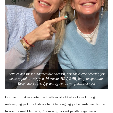
Søvn er den mest fundamentale hacksen, her har Alette nesering for
bedre opptak av oksygen. Vi tracket HRV, RHR, body temperature,
Respiratory rate, dyp-lett og rem søvn, glukose osv osv
Grunnen for at vi startet med dette er at i løpet av Covid 19 og
nedstenging på Core Balance har Alette og jeg jobbet enda mer tett på
hverandre med Online og Zoom – og ja vært på alle slags måter