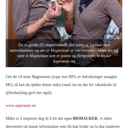
Da vi gjorde D3 eksperimentet vårt måtte vi supllere med
støttevitaminer, og der er Magnesium er «no-brainer» – men det må
være et Magnesium som er potent og flerspektret, vi bruker
Superstate sitt
Om du vil teste Magnesium ((opp mot 80% av befolkninger mangler
MG) så kan du sjekke denne siden (send oss en dm for rabattkode til
@biohacking.girls her også):
www.superstate.no
Målet er å inspirere deg til å bli din egen
BIOHACKER
, vi deler
shownotes og masse informasjon som du kan bruke og la deg inspirere