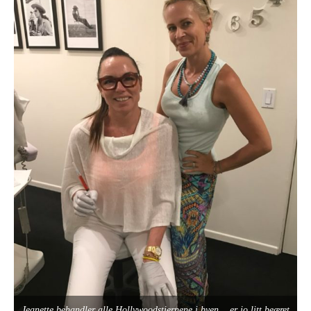
Jeanette behandler alle Hollywoodstjernene i byen… er jo litt beæret