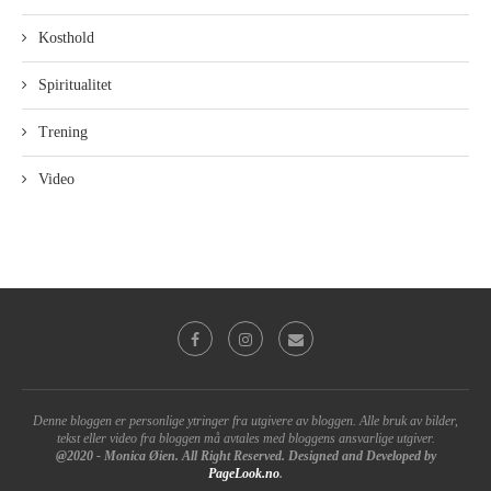
Kosthold
Spiritualitet
Trening
Video
Denne bloggen er personlige ytringer fra utgivere av bloggen. Alle bruk av bilder,
tekst eller video fra bloggen må avtales med bloggens ansvarlige utgiver.
@2020 - Monica Øien. All Right Reserved. Designed and Developed by
PageLook.no
.