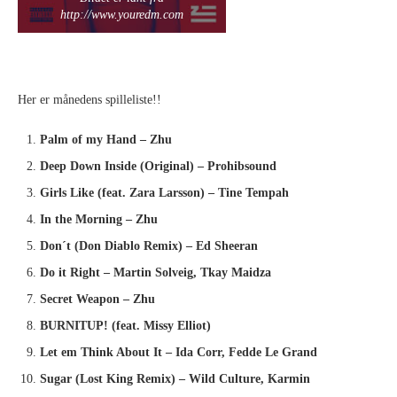
http://www.youredm.com
Her er månedens spilleliste!!
Palm of my Hand – Zhu
Deep Down Inside (Original) – Prohibsound
Girls Like (feat. Zara Larsson) – Tine Tempah
In the Morning – Zhu
Don´t (Don Diablo Remix) – Ed Sheeran
Do it Right – Martin Solveig, Tkay Maidza
Secret Weapon – Zhu
BURNITUP! (feat. Missy Elliot)
Let em Think About It – Ida Corr, Fedde Le Grand
Sugar (Lost King Remix) – Wild Culture, Karmin