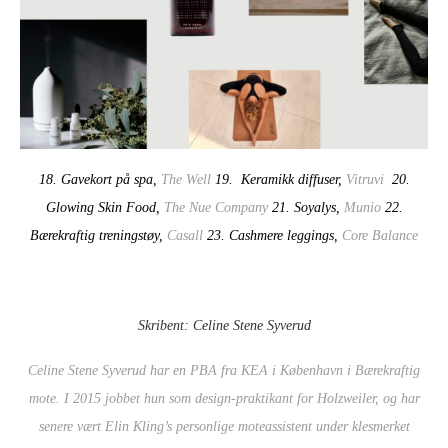
18. Gavekort på spa,
The Well
19. Keramikk diffuser,
Vitruvi
20.
Glowing Skin Food,
The Nue Company
21. Soyalys,
Munio
22.
Bærekraftig treningstøy,
Casall
23. Cashmere leggings,
Core Balance
Skribent: Celine Stene Syverud
Celine Stene Syverud har en PBA fra KEA i København i Bærekraftig
mote. I 2015 jobbet hun som design-praktikant for Holzweiler, og har
senere vært Elin Kling’s personlige moteassistent under klesmerket