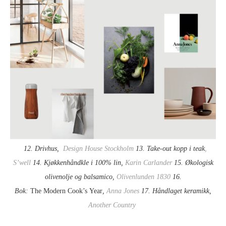
12. Drivhus,
Design House Stockholm
13. Take-out kopp i teak
,
S’well
14. Kjøkkenhåndkle i 100% lin,
Karin Carlander
15. Økologisk
olivenolje og balsamico,
Olivenlunden 1830
16.
Bok:
The Modern Cook’s Year
,
Anna Jones
17. Håndlaget keramikk,
Another Country