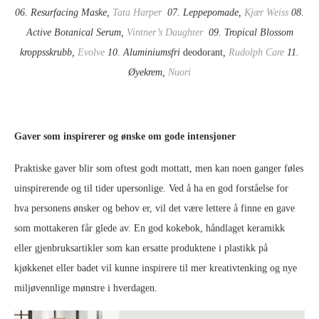
06. Resurfacing Maske,
Tata Harper
07.
Leppepomade
,
Kjær Weiss
08.
Active Botanical Serum,
Vintner’s Daughter
09. Tropical Blossom
kroppsskrubb,
Evolve
10.
Aluminiumsfri
deodorant
,
Rudolph Care
11.
Øyekrem,
Nuori
Gaver som inspirerer og ønske om gode intensjoner
Praktiske gaver blir som oftest godt mottatt, men kan noen ganger føles
uinspirerende og til tider upersonlige. Ved å ha en god forståelse for
hva personens ønsker og behov er, vil det være lettere å finne en gave
som mottakeren får glede av. En god kokebok, håndlaget keramikk
eller gjenbruksartikler som kan ersatte produktene i plastikk på
kjøkkenet eller badet vil kunne inspirere til mer kreativtenking og nye
miljøvennlige mønstre i hverdagen.