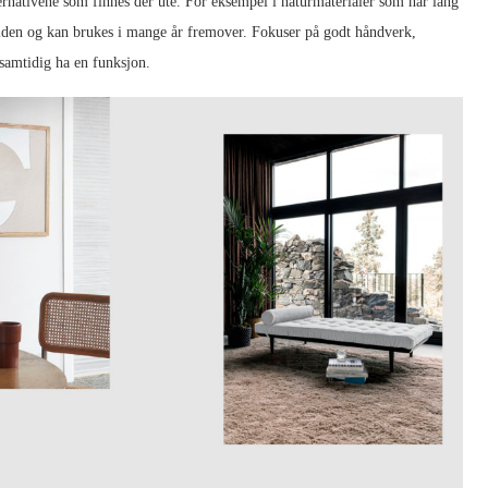
alternativene som finnes der ute. For eksempel i naturmaterialer som har lang
ed tiden og kan brukes i mange år fremover. Fokuser på godt håndverk,
samtidig ha en funksjon.