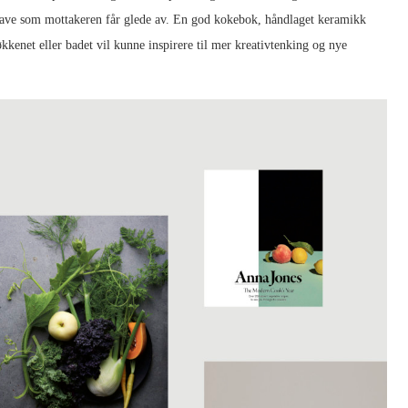
n gave som mottakeren får glede av. En god kokebok, håndlaget keramikk
økkenet eller badet vil kunne inspirere til mer kreativtenking og nye