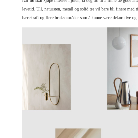
Når du skal kjøpe interiør i julen, ta deg tid til å finne de gode 
levetid. Ull, natursten, metall og solid tre vil bare bli finere m
bærekraft og flere bruksområder som å kunne være dekorative og 