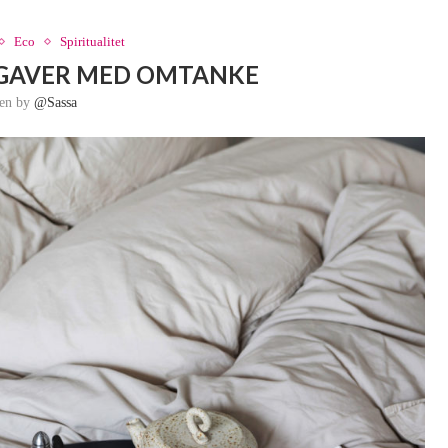
Eco
Spiritualitet
 GAVER MED OMTANKE
ten by
@sassa