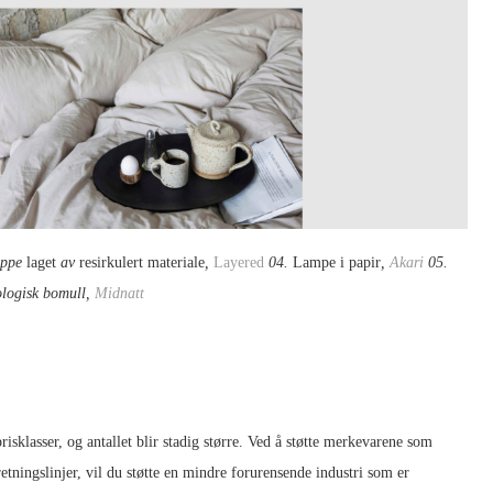
eppe
laget
av
resirkulert materiale
,
Layered
04.
Lampe i papir
,
Akari
05.
ologisk bomull,
Midnatt
sklasser, og antallet blir stadig større. Ved å støtte merkevarene som
etningslinjer, vil du støtte en mindre forurensende industri som er