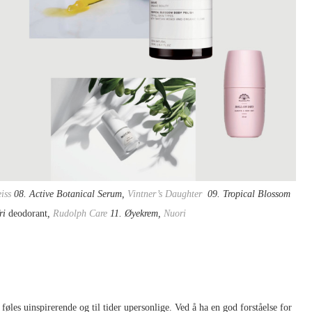
iss
08. Active Botanical Serum,
Vintner’s Daughter
09. Tropical Blossom
ri
deodorant
,
Rudolph Care
11. Øyekrem,
Nuori
øles uinspirerende og til tider upersonlige. Ved å ha en god forståelse for