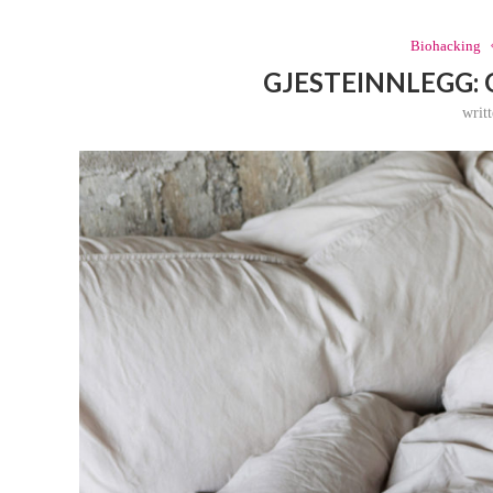
Biohacking
GJESTEINNLEGG:
writ