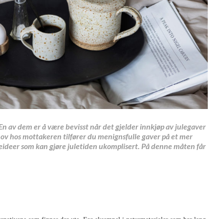
En av dem er å være bevisst når det gjelder innkjøp av julegaver
hov hos mottakeren tilfører du menignsfulle gaver på et mer
eideer som kan gjøre juletiden ukomplisert. På denne måten får