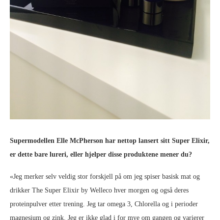
Supermodellen Elle McPherson har nettop lansert sitt Super Elixir,
er dette bare lureri, eller hjelper disse produktene mener du?
«Jeg merker selv veldig stor forskjell på om jeg spiser basisk mat og
drikker The Super Elixir by Welleco hver morgen og også deres
proteinpulver etter trening. Jeg tar omega 3, Chlorella og i perioder
magnesium og zink. Jeg er ikke glad i for mye om gangen og varierer