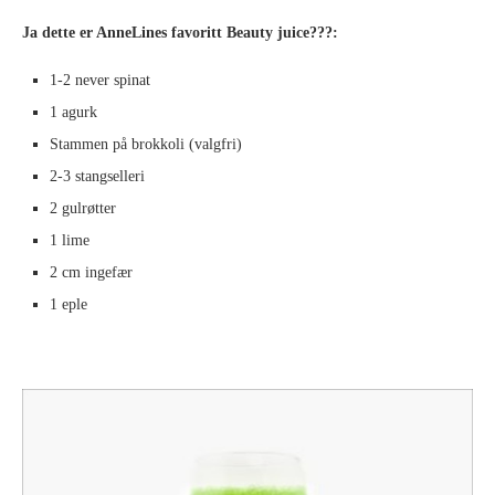
Ja dette er AnneLines favoritt Beauty juice???
:
1-2 never spinat
1 agurk
Stammen på brokkoli (valgfri)
2-3 stangselleri
2 gulrøtter
1 lime
2 cm ingefær
1 eple