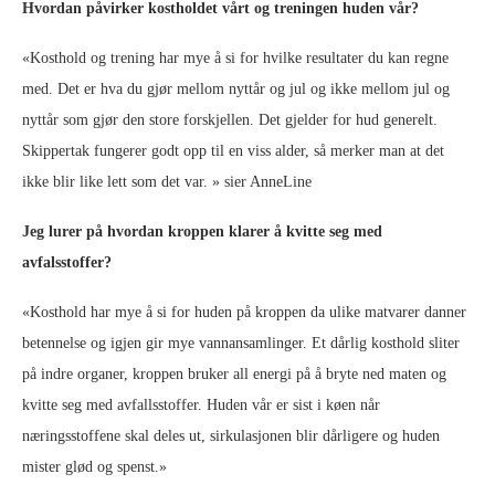
Hvordan påvirker kostholdet vårt og treningen huden vår?
«Kosthold og trening har mye å si for hvilke resultater du kan regne
med. Det er hva du gjør mellom nyttår og jul og ikke mellom jul og
nyttår som gjør den store forskjellen. Det gjelder for hud generelt.
Skippertak fungerer godt opp til en viss alder, så merker man at det
ikke blir like lett som det var. » sier AnneLine
Jeg lurer på hvordan kroppen klarer å kvitte seg med
avfalsstoffer?
«Kosthold har mye å si for huden på kroppen da ulike matvarer danner
betennelse og igjen gir mye vannansamlinger. Et dårlig kosthold sliter
på indre organer, kroppen bruker all energi på å bryte ned maten og
kvitte seg med avfallsstoffer. Huden vår er sist i køen når
næringsstoffene skal deles ut, sirkulasjonen blir dårligere og huden
mister glød og spenst.»