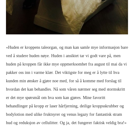
«Huden er kroppens taleorgan, og man kan samle mye informasjon bare
ved å studere huden nøye. Huden i ansiktet tar vi godt vare på, men
huden på kroppen får ikke mye oppmerksomhet fra august til mai da vi
pakker oss inn i varme klær. Det viktigste for meg er å lytte til hva
kunden min ønsker å gjøre noe med, for så å komme med forslag til
hvordan det kan behandles. Nå som våren nærmer seg med stormskritt
er det mye spørsmål om hva som kan gjøres. Mine favoritt
behandlinger på kropp er laser hårfjerning, deilige kroppsskrubber og
bodylotion med ulike fruktsyrer og venus legazy for fantastisk stram
hud og reduksjon av cellulitter. Og ja, det fungerer faktisk veldig bra!»