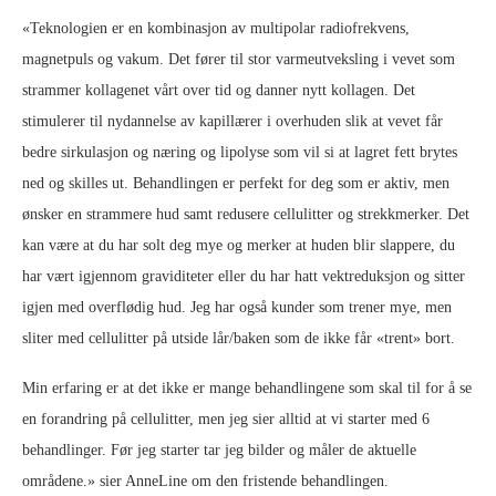
«Teknologien er en kombinasjon av multipolar radiofrekvens,
magnetpuls og vakum. Det fører til stor varmeutveksling i vevet som
strammer kollagenet vårt over tid og danner nytt kollagen. Det
stimulerer til nydannelse av kapillærer i overhuden slik at vevet får
bedre sirkulasjon og næring og lipolyse som vil si at lagret fett brytes
ned og skilles ut. Behandlingen er perfekt for deg som er aktiv, men
ønsker en strammere hud samt redusere cellulitter og strekkmerker. Det
kan være at du har solt deg mye og merker at huden blir slappere, du
har vært igjennom graviditeter eller du har hatt vektreduksjon og sitter
igjen med overflødig hud. Jeg har også kunder som trener mye, men
sliter med cellulitter på utside lår/baken som de ikke får «trent» bort.
Min erfaring er at det ikke er mange behandlingene som skal til for å se
en forandring på cellulitter, men jeg sier alltid at vi starter med 6
behandlinger. Før jeg starter tar jeg bilder og måler de aktuelle
områdene.» sier AnneLine om den fristende behandlingen.