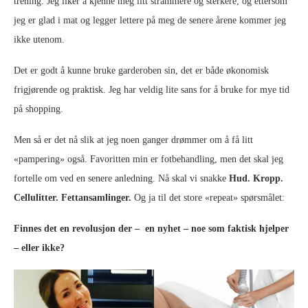
trening. Jeg liker å kjenne meg litt strammere og sterkere, og ettersom
jeg er glad i mat og legger lettere på meg de senere årene kommer jeg
ikke utenom.
Det er godt å kunne bruke garderoben sin, det er både økonomisk
frigjørende og praktisk. Jeg har veldig lite sans for å bruke for mye tid
på shopping.
Men så er det nå slik at jeg noen ganger drømmer om å få litt
«pampering» også. Favoritten min er fotbehandling, men det skal jeg
fortelle om ved en senere anledning. Nå skal vi snakke
Hud. Kropp.
Cellulitter. Fettansamlinger.
Og ja til det store «repeat» spørsmålet:
Finnes det en revolusjon der – en nyhet – noe som faktisk hjelper
– eller ikke?