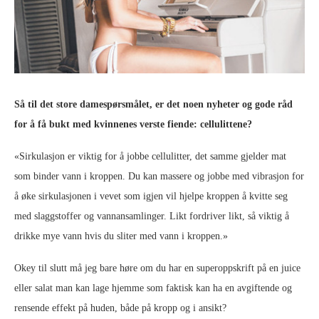
Så til det store damespørsmålet, er det noen nyheter og gode råd
for å få bukt med kvinnenes verste fiende: cellulittene?
«Sirkulasjon er viktig for å jobbe cellulitter, det samme gjelder mat
som binder vann i kroppen. Du kan massere og jobbe med vibrasjon for
å øke sirkulasjonen i vevet som igjen vil hjelpe kroppen å kvitte seg
med slaggstoffer og vannansamlinger. Likt fordriver likt, så viktig å
drikke mye vann hvis du sliter med vann i kroppen.»
Okey til slutt må jeg bare høre om du har en superoppskrift på en juice
eller salat man kan lage hjemme som faktisk kan ha en avgiftende og
rensende effekt på huden, både på kropp og i ansikt?