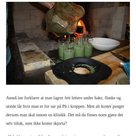
AnneLine forklarer at man lagrer fett lettere under hake, flanke og
utside lår hvis man er for sur på Ph i kroppen. Men alt koster penger
dersom man skal innom en klinikk. Det må da finnes noen gjøre det
selv tiltak, som ikke koster skjorta?