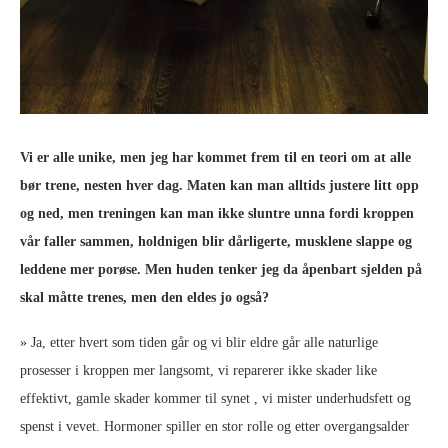
Vi er alle unike, men jeg har kommet frem til en teori om at alle
bør trene, nesten hver dag. Maten kan man alltids justere litt opp
og ned, men treningen kan man ikke sluntre unna fordi kroppen
vår faller sammen, holdnigen blir dårligerte, musklene slappe og
leddene mer porøse. Men huden tenker jeg da åpenbart sjelden på
skal måtte trenes, men den eldes jo også?
» Ja, etter hvert som tiden går og vi blir eldre går alle naturlige
prosesser i kroppen mer langsomt, vi reparerer ikke skader like
effektivt, gamle skader kommer til synet , vi mister underhudsfett og
spenst i vevet. Hormoner spiller en stor rolle og etter overgangsalder