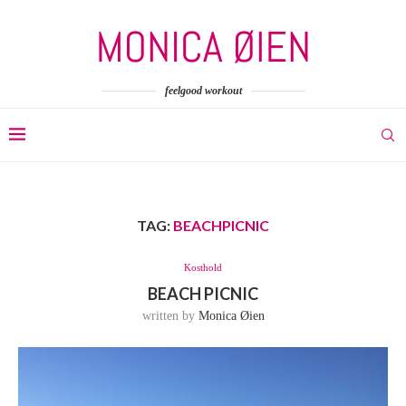
feelgood workout
TAG:
BEACHPICNIC
Kosthold
BEACH PICNIC
written by
Monica Øien