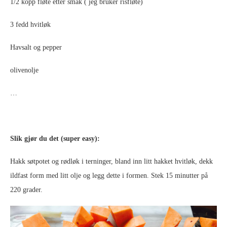
1/2 kopp fløte etter smak ( jeg bruker risfløte)
3 fedd hvitløk
Havsalt og pepper
olivenolje
…
Slik gjør du det (super easy):
Hakk søtpotet og rødløk i terninger, bland inn litt hakket hvitløk, dekk
ildfast form med litt olje og legg dette i formen. Stek 15 minutter på
220 grader.