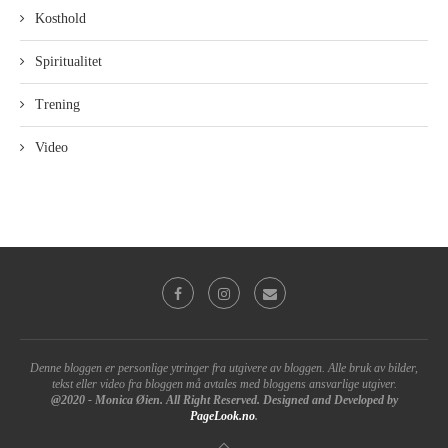
Kosthold
Spiritualitet
Trening
Video
Denne bloggen er personlige ytringer fra utgivere av bloggen. Alle bruk av bilder,
tekst eller video fra bloggen må avtales med bloggens ansvarlige utgiver.
@2020 - Monica Øien. All Right Reserved. Designed and Developed by
PageLook.no
.