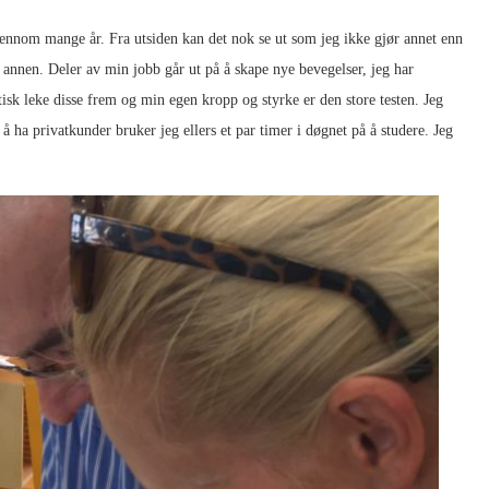
ennom mange år. Fra utsiden kan det nok se ut som jeg ikke gjør annet enn
 annen. Deler av min jobb går ut på å skape nye bevegelser, jeg har
tisk leke disse frem og min egen kropp og styrke er den store testen. Jeg
 å ha privatkunder bruker jeg ellers et par timer i døgnet på å studere. Jeg