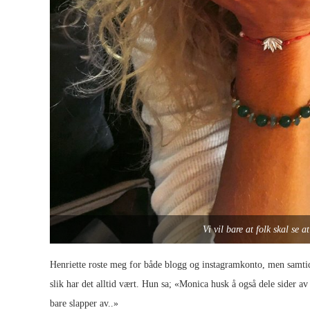
Vi vil bare at folk skal se a
Henriette roste meg for både blogg og instagramkonto, men samtidi
slik har det alltid vært. Hun sa; «Monica husk å også dele sider av 
bare slapper av..»