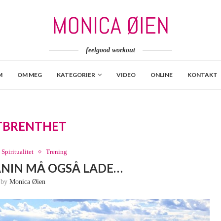
feelgood workout
M
OM MEG
KATEGORIER
VIDEO
ONLINE
KONTAKT
TBRENTHET
Spiritualitet
Trening
ANIN MÅ OGSÅ LADE…
n by
Monica Øien