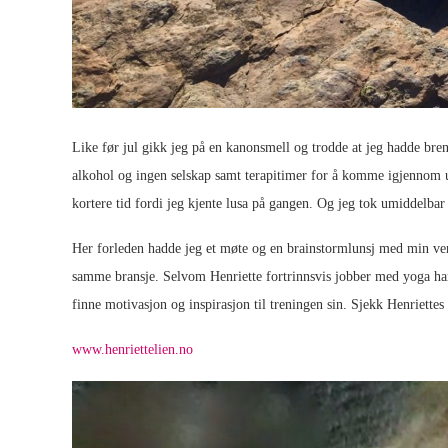
Like før jul gikk jeg på en kanonsmell og trodde at jeg hadde bren
alkohol og ingen selskap samt terapitimer for å komme igjennom u
kortere tid fordi jeg kjente lusa på gangen. Og jeg tok umiddelbar
Her forleden hadde jeg et møte og en brainstormlunsj med min venn
samme bransje. Selvom Henriette fortrinnsvis jobber med yoga ha
finne motivasjon og inspirasjon til treningen sin. Sjekk Henriettes
www.henriettelien.no