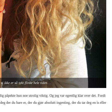
t vi ikke er så sykt flinke hele tiden….
g påpekte hun noe utrolig viktig. Og jeg var egentlig klar over det. Fordi
deg der du bare er, der du gjør absolutt ingenting, der du tar deg en is eller