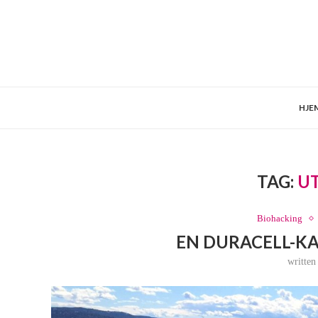
HJE
TAG:
U
Biohacking
EN DURACELL-K
writte