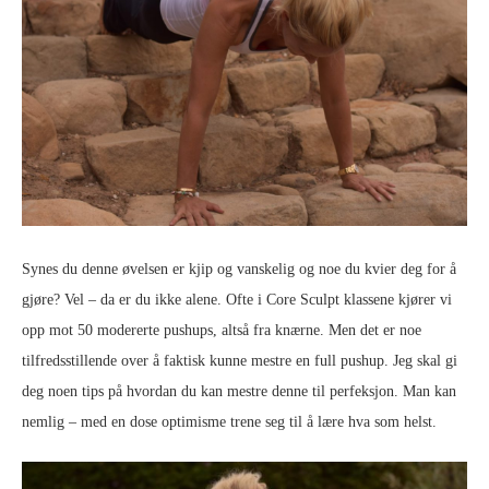
Synes du denne øvelsen er kjip og vanskelig og noe du kvier deg for å
gjøre? Vel – da er du ikke alene. Ofte i Core Sculpt klassene kjører vi
opp mot 50 modererte pushups, altså fra knærne. Men det er noe
tilfredsstillende over å faktisk kunne mestre en full pushup. Jeg skal gi
deg noen tips på hvordan du kan mestre denne til perfeksjon. Man kan
nemlig – med en dose optimisme trene seg til å lære hva som helst.