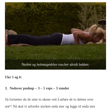
Navlen og helemagedelen toucher såvidt bakken.
Uke 5 og 6:
3. Nedover pushup – 3 – 5 reps – 3 runder
Så fortsetter du de siste to ukene ved å utføre de to delene over
sist!! Nå skal vi utfordre styrken enda mer og legge til enda mer