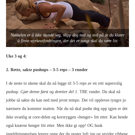
Nøkkelen er å ikke skynde seg, slipp deg ned og stol på at du klarer
å finne styrkeutfordringen, der det er tungt skal du være litt
Uke 3 og 4:
2. Rette, sakte pushups – 3-5 reps – 3 runder
I de neste to ukene skal du nå legge til 3-5 reps av en rett superrolig
pushup.
Gjør denne først og deretter del 1.
TRE runder. Du skal nå
jobbe så sakte du kan ned med jevnt tempo. Det vil oppleves tyngre jo
nærmere du kommer matten. Når du nå skal pushe deg opp igjen er det
ikke uvanlig at core-delen og korsryggen «henger» litt etter. Kan hende
også knærne henger litt etter. Men ikke gi opp! OG husk
inneldningøvelsen lengre oppe der du puster luft inn og utvider ribbene