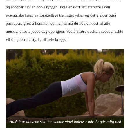
og scooper navlen opp i ryggen. Folk er stort sett sterkere i den
eksentriske fasen av forskjellige treningsøvelser og det gjelder også
pushupen, greit å komme ned men så må du koble hodet til alle
musklene for å jobbe deg opp igjen. Ved å utføre øvelsen nedover sakte
vil du generere styrke til hele kroppen.
Husk å at albuene skal ha samme vinel bakover når du går rolig ned