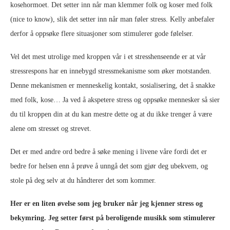
kosehormoet. Det setter inn når man klemmer folk og koser med folk
(nice to know), slik det setter inn når man føler stress. Kelly anbefaler
derfor å oppsøke flere situasjoner som stimulerer gode følelser.
Vel det mest utrolige med kroppen vår i et stresshenseende er at vår
stressrespons har en innebygd stressmekanisme som øker motstanden.
Denne mekanismen er menneskelig kontakt, sosialisering, det å snakke
med folk, kose… Ja ved å akspetere stress og oppsøke mennesker så sier
du til kroppen din at du kan mestre dette og at du ikke trenger å være
alene om stresset og strevet.
Det er med andre ord bedre å søke mening i livene våre fordi det er
bedre for helsen enn å prøve å unngå det som gjør deg ubekvem, og
stole på deg selv at du håndterer det som kommer.
Her er en liten øvelse som jeg bruker når jeg kjenner stress og
bekymring. Jeg setter først på beroligende musikk som stimulerer