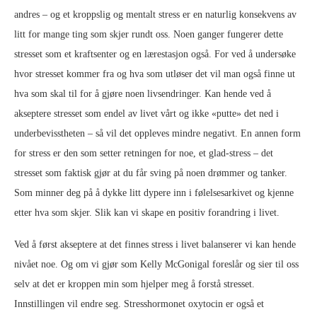
andres – og et kroppslig og mentalt stress er en naturlig konsekvens av
litt for mange ting som skjer rundt oss. Noen ganger fungerer dette
stresset som et kraftsenter og en lærestasjon også. For ved å undersøke
hvor stresset kommer fra og hva som utløser det vil man også finne ut
hva som skal til for å gjøre noen livsendringer. Kan hende ved å
akseptere stresset som endel av livet vårt og ikke «putte» det ned i
underbevisstheten – så vil det oppleves mindre negativt. En annen form
for stress er den som setter retningen for noe, et glad-stress – det
stresset som faktisk gjør at du får sving på noen drømmer og tanker.
Som minner deg på å dykke litt dypere inn i følelsesarkivet og kjenne
etter hva som skjer. Slik kan vi skape en positiv forandring i livet.
Ved å først akseptere at det finnes stress i livet balanserer vi kan hende
nivået noe. Og om vi gjør som Kelly McGonigal foreslår og sier til oss
selv at det er kroppen min som hjelper meg å forstå stresset.
Innstillingen vil endre seg. Stresshormonet oxytocin er også et