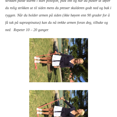
strikken passe starmt i start posisjon, pust inn og når du puster ut løfter
du rolig strikken ut til siden mens du presser skulderen godt ned og bak i
ryggen. Når du holder armen på siden (ikke høyere enn 90 grader for å
få tak på supraspinatus) kan du nå trekke armen foran deg, tilbake og
ned. Repeter 10 – 20 ganger.