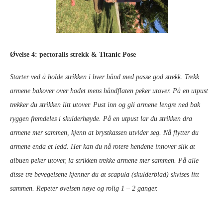
Øvelse 4: pectoralis strekk & Titanic Pose
Starter ved å holde strikken i hver hånd med passe god strekk. Trekk
armene bakover over hodet mens håndflaten peker utover. På en utpust
trekker du strikken litt utover. Pust inn og gli armene lengre ned bak
ryggen fremdeles i skulderhøyde. På en utpust lar du strikken dra
armene mer sammen, kjenn at brystkassen utvider seg. Nå flytter du
armene enda et ledd. Her kan du nå rotere hendene innover slik at
albuen peker utover, la strikken trekke armene mer sammen. På alle
disse tre bevegelsene kjenner du at scapula (skulderblad)
skvises litt
sammen. Repeter øvelsen nøye og rolig 1 – 2 ganger.