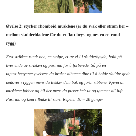
Øvelse 2: styrker rhomboid musklene (er du svak eller stram her –
mellom skulderbladene får du et flatt bryst og nesten en rund
rygg)
Fest strikken rundt noe, en stolpe, et tre el.l i skulderhøyde, hold på
hver ende av strikken og pust inn for å forberede. Så på en
utpust begynner øvelsen: du bruker albuene dine til å holde skuldre godt
nedover i ryggen mens du trekker dem bak og forbi ribbene. Kjenn at
musklene jobber og bli der mens du puster helt ut og tømmer all luft.
Pust inn og kom tilbake til start. Repeter 10 – 20 ganger.