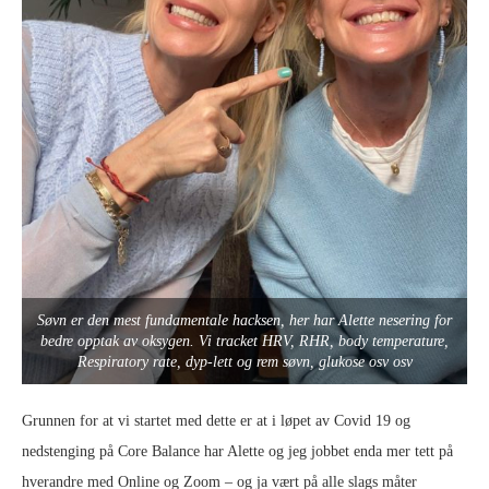
Søvn er den mest fundamentale hacksen, her har Alette nesering for
bedre opptak av oksygen. Vi tracket HRV, RHR, body temperature,
Respiratory rate, dyp-lett og rem søvn, glukose osv osv
Grunnen for at vi startet med dette er at i løpet av Covid 19 og
nedstenging på Core Balance har Alette og jeg jobbet enda mer tett på
hverandre med Online og Zoom – og ja vært på alle slags måter