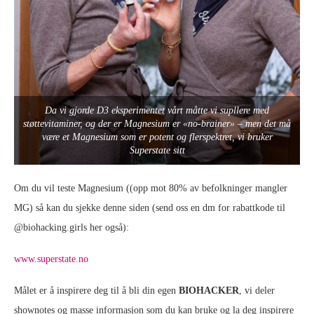
Da vi gjorde D3 eksperimentet vårt måtte vi supllere med
støttevitaminer, og der er Magnesium er «no-brainer» – men det må
være et Magnesium som er potent og flerspektret, vi bruker
Superstate sitt
Om du vil teste Magnesium ((opp mot 80% av befolkninger mangler
MG) så kan du sjekke denne siden (send oss en dm for rabattkode til
@biohacking.girls her også):
www.superstate.no
Målet er å inspirere deg til å bli din egen
BIOHACKER
, vi deler
shownotes og masse informasjon som du kan bruke og la deg inspirere