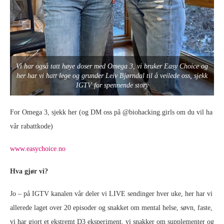
Vi har også tatt høye doser med Omega 3, vi bruker Easy Choice og
her har vi hatt lege og grunder Leiv Bjørndal til å veilede oss, sjekk
IGTV for spennende story
For Omega 3, sjekk her (og DM oss på @biohacking.girls om du vil ha
vår rabattkode)
www.easychoice.no
Hva gjør vi?
Jo – på IGTV kanalen vår deler vi LIVE sendinger hver uke, her har vi
allerede laget over 20 episoder og snakket om mental helse, søvn, faste,
vi har gjort et ekstremt D3 eksperiment, vi snakker om supplementer og