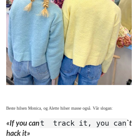
Beste hilsen Monica, og Alette hilser masse også. Vår slogan:
«If you can
`t
t track it, you can
hack it»