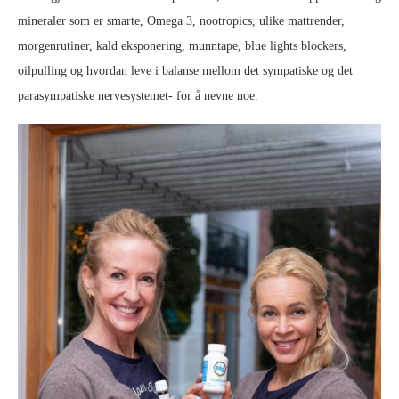
mineraler som er smarte, Omega 3, nootropics, ulike mattrender,
morgenrutiner, kald eksponering, munntape, blue lights blockers,
oilpulling og hvordan leve i balanse mellom det sympatiske og det
parasympatiske nervesystemet- for å nevne noe.