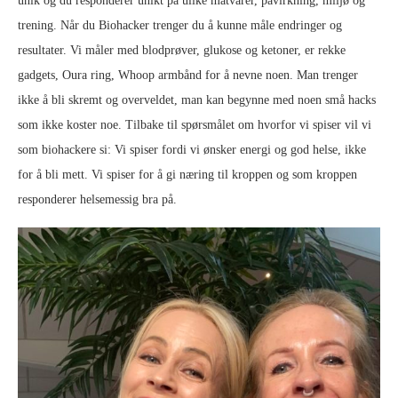
unik og du responderer unikt på ulike matvarer, påvirkning, miljø og
trening. Når du Biohacker trenger du å kunne måle endringer og
resultater. Vi måler med blodprøver, glukose og ketoner, er rekke
gadgets, Oura ring, Whoop armbånd for å nevne noen. Man trenger
ikke å bli skremt og overveldet, man kan begynne med noen små hacks
som ikke koster noe. Tilbake til spørsmålet om hvorfor vi spiser vil vi
som biohackere si: Vi spiser fordi vi ønsker energi og god helse, ikke
for å bli mett. Vi spiser for å gi næring til kroppen og som kroppen
responderer helsemessig bra på.