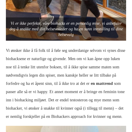
Vi er ikke perfekte, våre biohacks er en personlig reise, vi anbefaler
deg å snakke med din helseveileder og ha en sunn innstilling til dine
helsevalg
Vi ønsker ikke å få folk til å føle seg underdanige selvom vi synes disse
biohacksene er naturlige og givende. Men om vi kan åpne opp luken
noe til å tenke litt utenfor boksen, til å ikke spise samme maten som
nødvendigvis legen din spiser, men kanskje heller se litt tilbake på
forfedre og ha et åpent sinn, til å ikke tro at det er
en mattrend
som
passer alle så er vi happy. Et annet moment er å bringe en feminin tone
inn i biohacking miljøet. Det er endel testosteron og mye menn som
biohacker, vi ønsker å snakke til kvinner også (i tillegg til menn) – det
er nemlig forskjeller på en Biohackers approach for kvinner og menn.