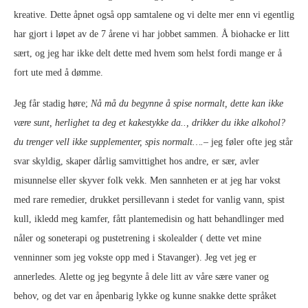
kreative. Dette åpnet også opp samtalene og vi delte mer enn vi egentlig
har gjort i løpet av de 7 årene vi har jobbet sammen. Å biohacke er litt
sært, og jeg har ikke delt dette med hvem som helst fordi mange er å
fort ute med å dømme.
Jeg får stadig høre;
Nå må du begynne å spise normalt, dette kan ikke
være sunt, herlighet ta deg et kakestykke da.., drikker du ikke alkohol?
du trenger vell ikke supplementer, spis normalt….
– jeg føler ofte jeg står
svar skyldig, skaper dårlig samvittighet hos andre, er sær, avler
misunnelse eller skyver folk vekk. Men sannheten er at jeg har vokst
med rare remedier, drukket persillevann i stedet for vanlig vann, spist
kull, ikledd meg kamfer, fått plantemedisin og hatt behandlinger med
nåler og soneterapi og pustetrening i skolealder ( dette vet mine
venninner som jeg vokste opp med i Stavanger). Jeg vet jeg er
annerledes. Alette og jeg begynte å dele litt av våre sære vaner og
behov, og det var en åpenbarig lykke og kunne snakke dette språket