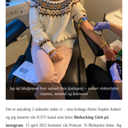
Jeg tar blodprøver hver måned (hos fastlegen) – sjekker elektrolytter,
vitamin, mineral og kolesterol
Det er nøyaktig 2 måneder siden vi – min kollega Alette Sophie Aubert
og jeg lanserte vår IGTV kanal som heter
Biohacking Girls på
instagram
. 15 april 2021 kommer vår Podcast. Vi Biohacker helse. Jeg