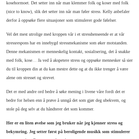
kosehormoet. Det setter inn når man klemmer folk og koser med folk
(nice to know), slik det setter inn når man føler stress. Kelly anbefaler
derfor å oppsøke flere situasjoner som stimulerer gode følelser.
Vel det mest utrolige med kroppen vår i et stresshenseende er at vår
stressrespons har en innebygd stressmekanisme som øker motstanden.
Denne mekanismen er menneskelig kontakt, sosialisering, det å snakke
med folk, kose… Ja ved å akspetere stress og oppsøke mennesker så sier
du til kroppen din at du kan mestre dette og at du ikke trenger å være
alene om stresset og strevet.
Det er med andre ord bedre å søke mening i livene våre fordi det er
bedre for helsen enn å prøve å unngå det som gjør deg ubekvem, og
stole på deg selv at du håndterer det som kommer.
Her er en liten øvelse som jeg bruker når jeg kjenner stress og
bekymring. Jeg setter først på beroligende musikk som stimulerer