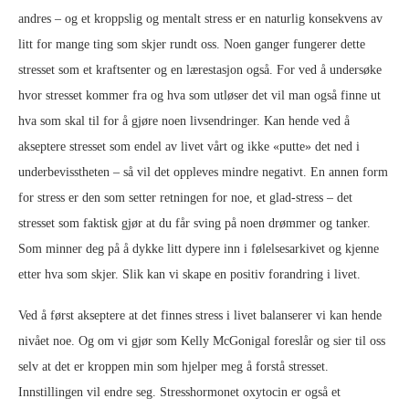
andres – og et kroppslig og mentalt stress er en naturlig konsekvens av
litt for mange ting som skjer rundt oss. Noen ganger fungerer dette
stresset som et kraftsenter og en lærestasjon også. For ved å undersøke
hvor stresset kommer fra og hva som utløser det vil man også finne ut
hva som skal til for å gjøre noen livsendringer. Kan hende ved å
akseptere stresset som endel av livet vårt og ikke «putte» det ned i
underbevisstheten – så vil det oppleves mindre negativt. En annen form
for stress er den som setter retningen for noe, et glad-stress – det
stresset som faktisk gjør at du får sving på noen drømmer og tanker.
Som minner deg på å dykke litt dypere inn i følelsesarkivet og kjenne
etter hva som skjer. Slik kan vi skape en positiv forandring i livet.
Ved å først akseptere at det finnes stress i livet balanserer vi kan hende
nivået noe. Og om vi gjør som Kelly McGonigal foreslår og sier til oss
selv at det er kroppen min som hjelper meg å forstå stresset.
Innstillingen vil endre seg. Stresshormonet oxytocin er også et