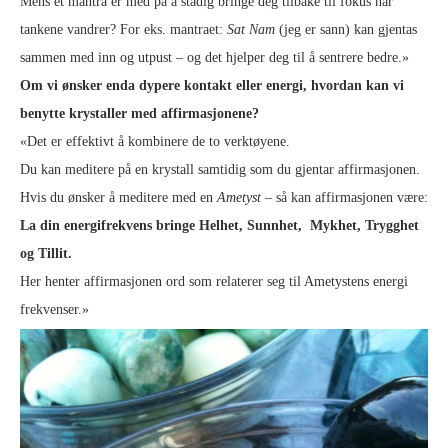
Mens et mantra er med på å stadig bringe deg tilbake til fokus når
tankene vandrer? For eks. mantraet:
Sat Nam
(jeg er sann) kan gjentas
sammen med inn og utpust – og det hjelper deg til å sentrere bedre.»
Om vi ønsker enda dypere kontakt eller energi, hvordan kan vi
benytte krystaller med affirmasjonene?
«Det er effektivt å kombinere de to verktøyene.
Du kan meditere på en krystall samtidig som du gjentar affirmasjonen.
Hvis du ønsker å meditere med en
Ametyst
– så kan affirmasjonen være:
La din energifrekvens bringe Helhet, Sunnhet, Mykhet, Trygghet
og Tillit.
Her henter affirmasjonen ord som relaterer seg til Ametystens energi
frekvenser.»