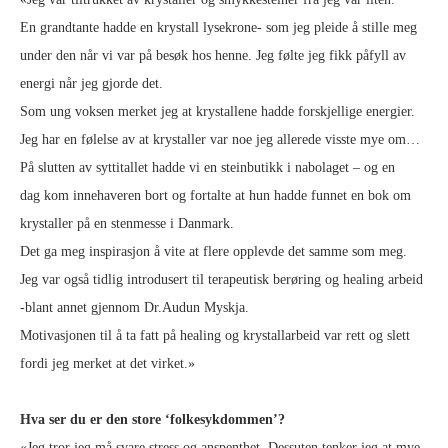
En grandtante hadde en krystall lysekrone- som jeg pleide å stille meg
under den når vi var på besøk hos henne. Jeg følte jeg fikk påfyll av
energi når jeg gjorde det.
Som ung voksen merket jeg at krystallene hadde forskjellige energier.
Jeg har en følelse av at krystaller var noe jeg allerede visste mye om…
På slutten av syttitallet hadde vi en steinbutikk i nabolaget – og en
dag kom innehaveren bort og fortalte at hun hadde funnet en bok om
krystaller på en stenmesse i Danmark.
Det ga meg inspirasjon å vite at flere opplevde det samme som meg.
Jeg var også tidlig introdusert til terapeutisk berøring og healing arbeid
-blant annet gjennom Dr.Audun Myskja.
Motivasjonen til å ta fatt på healing og krystallarbeid var rett og slett
fordi jeg merket at det virket.»
Hva ser du er den store ‘folkesykdommen’?
«Jeg tror jeg må svare stress og anspenthet. Dessuten tenker jeg at mye