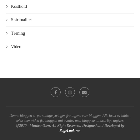
Kosthold
Spiritualitet
Trening
Video
Denne bloggen er personlige ytringer fra utgivere av bloggen. Alle bruk av bilder,
tekst eller video fra bloggen må avtales med bloggens ansvarlige utgiver.
@2020 - Monica Øien. All Right Reserved. Designed and Developed by
PageLook.no
.