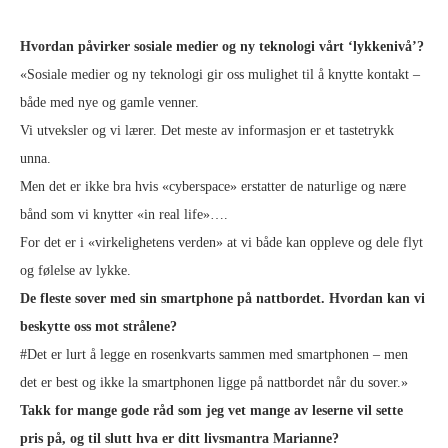
Hvordan påvirker sosiale medier og ny teknologi vårt ‘lykkenivå’?
«Sosiale medier og ny teknologi gir oss mulighet til å knytte kontakt –
både med nye og gamle venner.
Vi utveksler og vi lærer. Det meste av informasjon er et tastetrykk
unna.
Men det er ikke bra hvis «cyberspace» erstatter de naturlige og nære
bånd som vi knytter «in real life»….
For det er i «virkelighetens verden» at vi både kan oppleve og dele flyt
og følelse av lykke.
De fleste sover med sin smartphone på nattbordet. Hvordan kan vi
beskytte oss mot strålene?
#Det er lurt å legge en rosenkvarts sammen med smartphonen – men
det er best og ikke la smartphonen ligge på nattbordet når du sover.»
Takk for mange gode råd som jeg vet mange av leserne vil sette
pris på, og til slutt hva er ditt livsmantra Marianne?