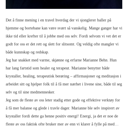
Det å finne mening i en travel hverdag der vi sjonglerer baller på
hjemme og bortebane kan være svært så vanskelig. Mange ganger har vi
ikke tid eller krefter til å jobbe med oss selv. Fordi selvom vi vet det er
godt for oss er det rett og slett for slitsomt. Og veldig ofte mangler vi
både kunnskap og redskap.
Jeg har snakket med varme, skjønne og erfarne Marianne Behn. Hun
har lang fartstid som healer og terapeut. Marianne benytter både
krystaller, healing, terapeutisk berøring – affirmasjoner og meditasjon i
arbeidet sitt og hjelper folk til å få mer nærhet i livene sine, både til seg
selv og til sine medmennesker.
Jeg som de fleste av oss leter stadig etter gode og effektive verktøy for
å få mer balanse og glede i travle dager. Marianne ble selv inspirert av
krystaller fordi dette ga henne positiv energi! Energi, ja det er noe de
fleste av oss faktisk ofte bruker mer av enn vi klarer å fylle på med…