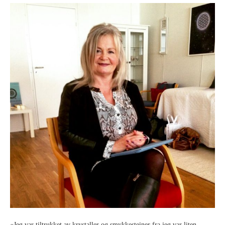
«Jeg var tiltrukket av krystaller og smykkesteiner fra jeg var liten.