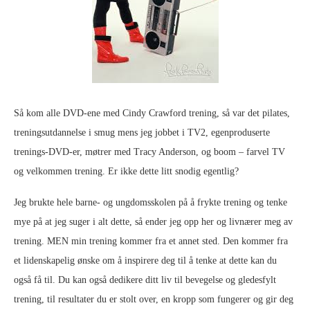
Så kom alle DVD-ene med Cindy Crawford trening, så var det pilates,
treningsutdannelse i smug mens jeg jobbet i TV2, egenproduserte
trenings-DVD-er, møtrer med Tracy Anderson, og boom – farvel TV
og velkommen trening. Er ikke dette litt snodig egentlig?
Jeg brukte hele barne- og ungdomsskolen på å frykte trening og tenke
mye på at jeg suger i alt dette, så ender jeg opp her og livnærer meg av
trening. MEN min trening kommer fra et annet sted. Den kommer fra
et lidenskapelig ønske om å inspirere deg til å tenke at dette kan du
også få til. Du kan også dedikere ditt liv til bevegelse og gledesfylt
trening, til resultater du er stolt over, en kropp som fungerer og gir deg