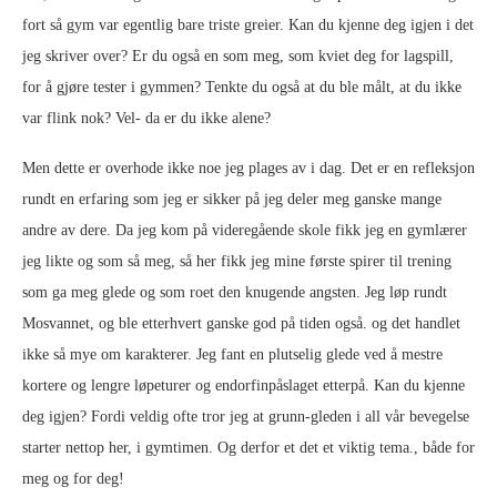
fort så gym var egentlig bare triste greier. Kan du kjenne deg igjen i det
jeg skriver over? Er du også en som meg, som kviet deg for lagspill,
for å gjøre tester i gymmen? Tenkte du også at du ble målt, at du ikke
var flink nok? Vel- da er du ikke alene?
Men dette er overhode ikke noe jeg plages av i dag. Det er en refleksjon
rundt en erfaring som jeg er sikker på jeg deler meg ganske mange
andre av dere. Da jeg kom på videregående skole fikk jeg en gymlærer
jeg likte og som så meg, så her fikk jeg mine første spirer til trening
som ga meg glede og som roet den knugende angsten. Jeg løp rundt
Mosvannet, og ble etterhvert ganske god på tiden også. og det handlet
ikke så mye om karakterer. Jeg fant en plutselig glede ved å mestre
kortere og lengre løpeturer og endorfinpåslaget etterpå. Kan du kjenne
deg igjen? Fordi veldig ofte tror jeg at grunn-gleden i all vår bevegelse
starter nettop her, i gymtimen. Og derfor et det et viktig tema., både for
meg og for deg!