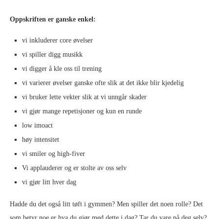
Oppskriften er ganske enkel:
vi inkluderer core øvelser
vi spiller digg musikk
vi digger å kle oss til trening
vi varierer øvelser ganske ofte slik at det ikke blir kjedelig
vi bruker lette vekter slik at vi unngår skader
vi gjør mange repetisjoner og kun en runde
low imoact
høy intensitet
vi smiler og high-fiver
Vi applauderer og er stolte av oss selv
vi gjør litt hver dag
Hadde du det også litt tøft i gymmen? Men spiller det noen rolle? Det
som betyr noe er hva du gjør med dette i dag? Tar du vare på deg selv?